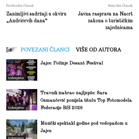
Prethodni članak
Naredni članak
Zanimljivi sadržaji u okviru
Javna rasprava na Nacrt
„Andrićevih dana“
zakona o turističkim
zajednicama
POVEZANI ČLANCI
VIŠE OD AUTORA
Jajce: Počinje Desant Festival
Izdvojeno
Travnik izabrao najljepše: Sara
Osmančević ponijela titulu Top Fotomodela
Izdvojeno
Federacije BiH 2026
Muzički spektakl godine pod vodopadom u
Jajcu
Izdvojeno