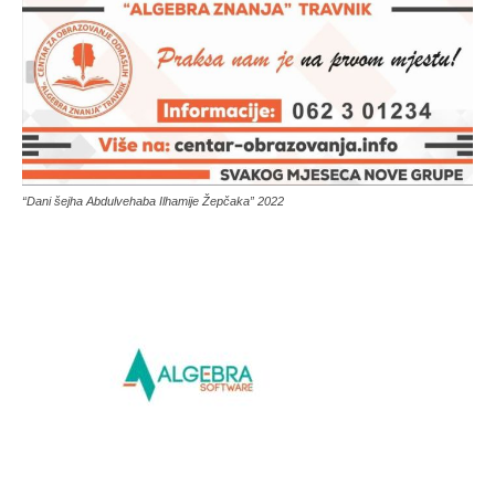
“Dani šejha Abdulvehaba Ilhamije Žepčaka” 2022