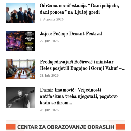
Održana manifestacija “Dani pobjede,
dani ponosa” na Ljutoj gredi
2. Augusta 2026.
Jajce: Počinje Desant Festival
29. Jula 2026.
Predsjedavajući Bečirović i ministar
Helez posjetili Bugojno i Gornji Vakuf –...
28. Jula 2026.
Damir Imamović : Vrijednosti
antifašizma treba njegovati, pogotovo
kada se širom...
28. Jula 2026.