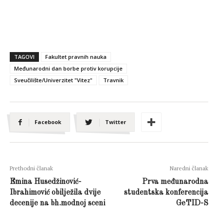
TAGOVI
Fakultet pravnih nauka
Međunarodni dan borbe protiv korupcije
Sveučilište/Univerzitet "Vitez"
Travnik
Facebook
Twitter
Prethodni članak
Naredni članak
Emina Husedžinović-
Prva međunarodna
Ibrahimović obilježila dvije
studentska konferencija
decenije na bh.modnoj sceni
GeTID-S