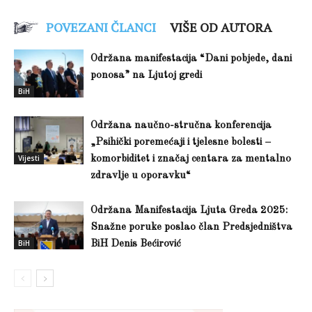
POVEZANI ČLANCI
VIŠE OD AUTORA
Održana manifestacija “Dani pobjede, dani
ponosa” na Ljutoj gredi
BiH
Održana naučno-stručna konferencija
„Psihički poremećaji i tjelesne bolesti –
Vijesti
komorbiditet i značaj centara za mentalno
zdravlje u oporavku“
Održana Manifestacija Ljuta Greda 2025:
Snažne poruke poslao član Predsjedništva
BiH
BiH Denis Bećirović