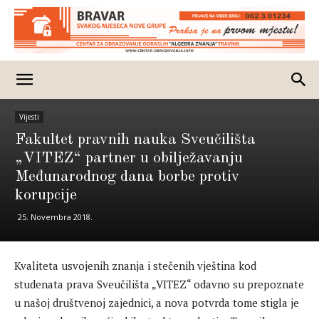
Vijesti
Fakultet pravnih nauka Sveučilišta
„VITEZ“ partner u obilježavanju
Međunarodnog dana borbe protiv
korupcije
25. Novembra 2018.
Kvaliteta usvojenih znanja i stečenih vještina kod
studenata prava Sveučilišta „VITEZ“ odavno su prepoznate
u našoj društvenoj zajednici, a nova potvrda tome stigla je