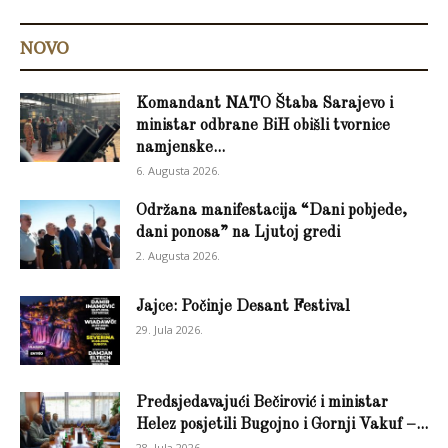
NOVO
Komandant NATO Štaba Sarajevo i
ministar odbrane BiH obišli tvornice
namjenske...
6. Augusta 2026.
Održana manifestacija “Dani pobjede,
dani ponosa” na Ljutoj gredi
2. Augusta 2026.
Jajce: Počinje Desant Festival
29. Jula 2026.
Predsjedavajući Bečirović i ministar
Helez posjetili Bugojno i Gornji Vakuf –...
28. Jula 2026.