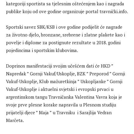
kategoriji sportista sa tjelesnim oštećenjem kao i nagrada
publike koju od ove godine organizuje portal travnički.info.
Sportski savez SBK/KSB i ove godine podijelit će nagrade
za životno djelo, bronzane, srebrene i zlatne plakete kao i
povelje i diplome za postignute rezultate u 2018. godini
pojedincima i sportskim klubovima.
Doprinos manifestaciji svojim učešćem dati će HKD ”
Napredak ” Gornji Vakuf/Uskoplje, BZK ” Preporod ” Gornji
Vakuf-Uskoplje, Klub mažuretkinja ” Uskopljanke ” Gornji
Vakuf-Uskoplje i aktuelni svjetski i evropski prvaci u
argentinskom tangu Travničanka Valentina Vavra koja je
svoje prve plesne korake napravila u Plesnom studiju
prijatelji djece ” Maja ” u Travniku i Sarajlija Vedran
Marčeta.