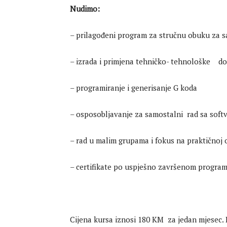
Nudimo:
– prilagođeni program za stručnu obuku z
– izrada i primjena tehničko- tehnološke d
– programiranje i generisanje G koda
– osposobljavanje za samostalni rad sa soft
– rad u malim grupama i fokus na praktičnoj 
– certifikate po uspješno završenom progra
Cijena kursa iznosi 180 KM za jedan mjesec. K