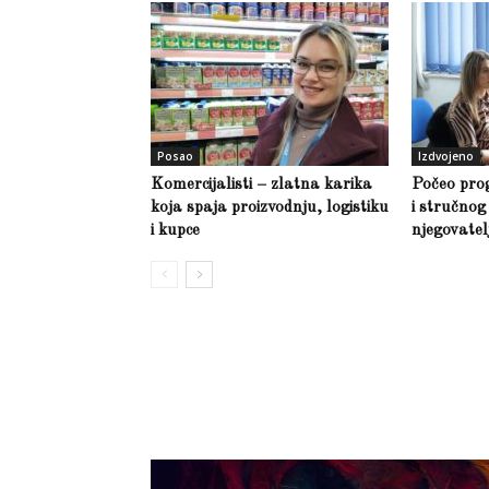
Posao
Izdvojeno
Komercijalisti – zlatna karika
Počeo pro
koja spaja proizvodnju, logistiku
i stručno
i kupce
njegovate