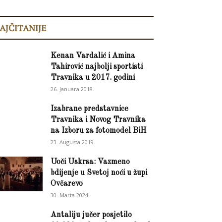
AJČITANIJE
Kenan Vardalić i Amina
Tahirović najbolji sportisti
Travnika u 2017. godini
26. Januara 2018.
Izabrane predstavnice
Travnika i Novog Travnika
na Izboru za fotomodel BiH
23. Augusta 2019.
Uoči Uskrsa: Vazmeno
bdijenje u Svetoj noći u župi
Ovčarevo
30. Marta 2024.
Antaliju jučer posjetilo