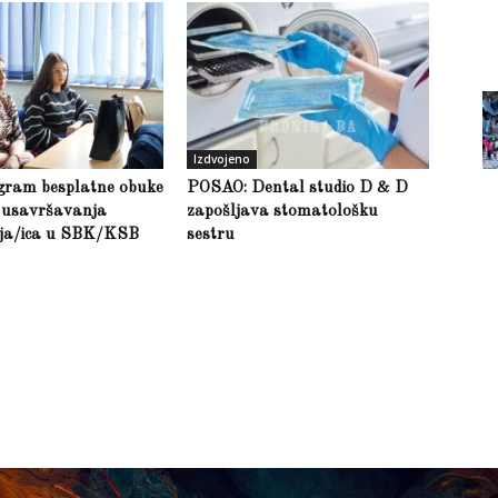
Izdvojeno
gram besplatne obuke
POSAO: Dental studio D & D
g usavršavanja
zapošljava stomatološku
lja/ica u SBK/KSB
sestru