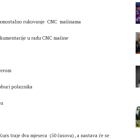
a samostalno rukovanje CNC mašinama
okumentacije u radu CNC mašine
verom
obuci polaznika
mu
urs traje dva mjeseca (50 časova) , a nastava će se