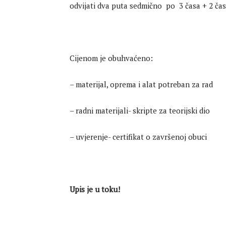
odvijati dva puta sedmično po 3 časa + 2 ča
Cijenom je obuhvaćeno:
– materijal, oprema i alat potreban za rad
– radni materijali- skripte za teorijski dio
– uvjerenje- certifikat o završenoj obuci
Upis je u toku!