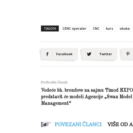
TAGOVI
CENC operater
CNC
kurs
obuka
Facebook
Twitter
Prethodni članak
Vodeće bh. brendove na sajmu Timod EXPO
predstavit će modeli Agencije „Swan Model
Management“
POVEZANI ČLANCI
VIŠE OD 