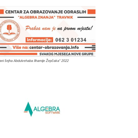
ani šejha Abdulvehaba Ilhamije Žepčaka” 2022