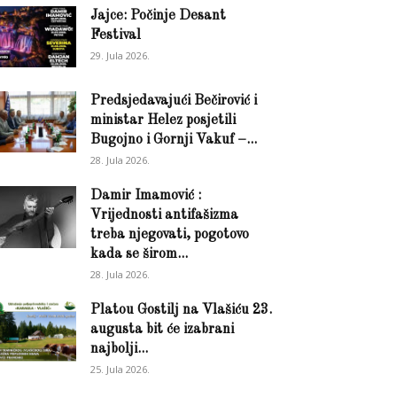
Jajce: Počinje Desant
Festival
29. Jula 2026.
Predsjedavajući Bečirović i
ministar Helez posjetili
Bugojno i Gornji Vakuf –...
28. Jula 2026.
Damir Imamović :
Vrijednosti antifašizma
treba njegovati, pogotovo
kada se širom...
28. Jula 2026.
Platou Gostilj na Vlašiću 23.
augusta bit će izabrani
najbolji...
25. Jula 2026.