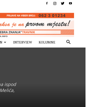
IN
INTERVIEW
KOLUMNE
na ispod
 Melića,