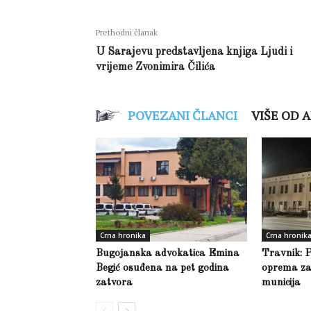
Prethodni članak
U Sarajevu predstavljena knjiga Ljudi i
vrijeme Zvonimira Čilića
POVEZANI ČLANCI
VIŠE OD 
Crna hronika
Crna hronik
Bugojanska advokatica Emina
Travnik: 
Begić osuđena na pet godina
oprema za 
zatvora
municija