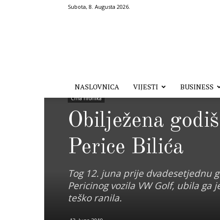
Subota, 8. Augusta 2026.
Hronika.ba
NASLOVNICA
VIJESTI
BUSINESS
Crna hronika
Obilježena godiš
Perice Bilića
Tog 12. juna prije dvadesetjednu g
Pericinog vozila VW Golf, ubila ga 
teško ranila.