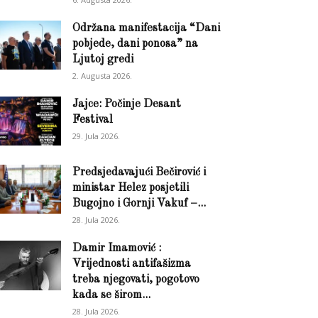
Održana manifestacija “Dani
pobjede, dani ponosa” na
Ljutoj gredi
2. Augusta 2026.
Jajce: Počinje Desant
Festival
29. Jula 2026.
Predsjedavajući Bečirović i
ministar Helez posjetili
Bugojno i Gornji Vakuf –...
28. Jula 2026.
Damir Imamović :
Vrijednosti antifašizma
treba njegovati, pogotovo
kada se širom...
28. Jula 2026.