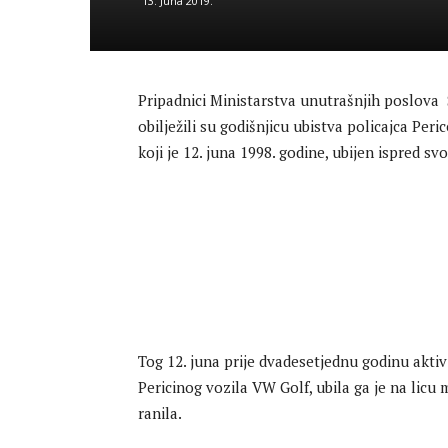
13. Juna 2019.
Pripadnici Ministarstva unutrašnjih poslova
obilježili su godišnjicu ubistva policajca Peri
koji je 12. juna 1998. godine, ubijen ispred 
Tog 12. juna prije dvadesetjednu godinu akti
Pericinog vozila VW Golf, ubila ga je na licu
ranila.