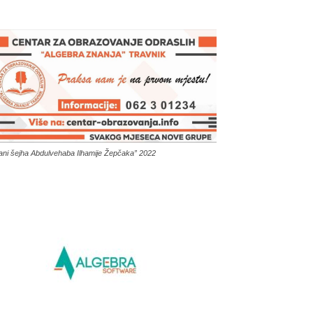
ani šejha Abdulvehaba Ilhamije Žepčaka” 2022