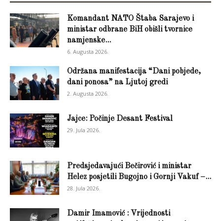
Komandant NATO Štaba Sarajevo i
ministar odbrane BiH obišli tvornice
namjenske...
6. Augusta 2026.
Održana manifestacija “Dani pobjede,
dani ponosa” na Ljutoj gredi
2. Augusta 2026.
Jajce: Počinje Desant Festival
29. Jula 2026.
Predsjedavajući Bečirović i ministar
Helez posjetili Bugojno i Gornji Vakuf –...
28. Jula 2026.
Damir Imamović : Vrijednosti