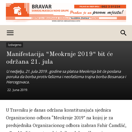
Izdvojeno
Manifestacija “Meokrnje 2019“ bit će
održana 21. jula
U nedjelju, 21. jula 2019 . godine sa platoa Meokrnja bit će poslana
poruka da borba protiv fašizma i neofašizma trajna borba Bosanaca i
Hercegovaca.
22. Juna 2019.
U Travniku je danas održana konstiturajuća sjednica
Organizaciono odbora “Meokrnje 2019” na kojoj je za
predsjednika Organizacionog odbora izabran Fahir Čamdžić,