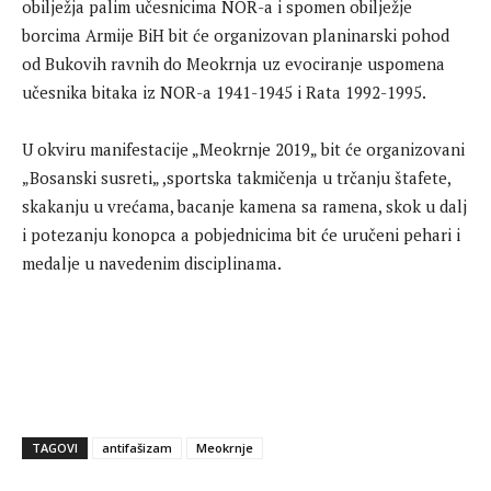
obilježja palim učesnicima NOR-a i spomen obilježje
borcima Armije BiH bit će organizovan planinarski pohod
od Bukovih ravnih do Meokrnja uz evociranje uspomena
učesnika bitaka iz NOR-a 1941-1945 i Rata 1992-1995.
U okviru manifestacije „Meokrnje 2019„ bit će organizovani
„Bosanski susreti„ ,sportska takmičenja u trčanju štafete,
skakanju u vrećama, bacanje kamena sa ramena, skok u dalj
i potezanju konopca a pobjednicima bit će uručeni pehari i
medalje u navedenim disciplinama.
TAGOVI
antifašizam
Meokrnje