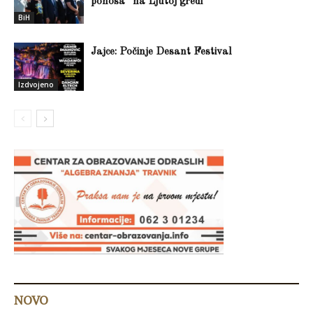
ponosa” na Ljutoj gredi
BiH
Jajce: Počinje Desant Festival
Izdvojeno
NOVO