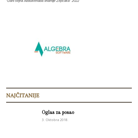
“Dani šejha Abdulvehaba Ilhamije Žepčaka” 2022
NAJČITANIJE
Oglas za posao
3. Oktobra 2018.