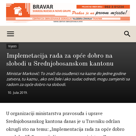
Vijesti
Implemetacija rada za opće dobro na
slobodi u Srednjobosanskom kantonu
Ministar Marković: To znači da osuđenici na kazne do jedne godine
zatvora, tu kaznu , ako oni žele i ako sudac odredi, mogu zamjeniti sa
radom za opće dobro na slobodi.
10. Jula 2019.
U organizaciji ministarstva pravosuđa i uprave
Srednjobosanskog kantona danas je u Travniku održan
okrugli sto na temu: „Implementacija rada za opće dobro