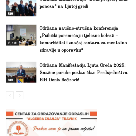
ponosa” na Ljutoj gredi
BiH
Održana naučno-stručna konferencija
„Psihički poremećaji i tjelesne bolesti –
Vijesti
komorbiditet i značaj centara za mentalno
zdravlje u oporavku“
Održana Manifestacija Ljuta Greda 2025:
Snažne poruke poslao član Predsjedništva
BiH
BiH Denis Bećirović