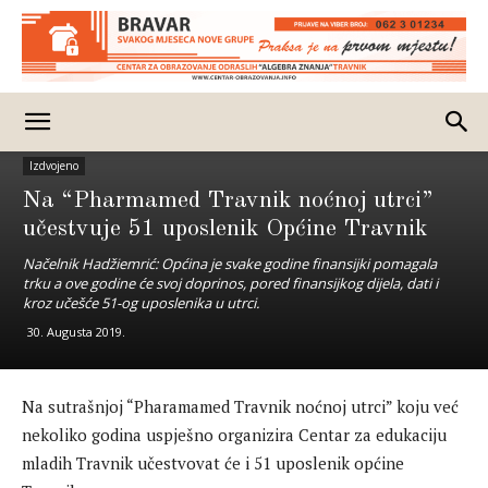
Izdvojeno
Na “Pharmamed Travnik noćnoj utrci”
učestvuje 51 uposlenik Općine Travnik
Načelnik Hadžiemrić: Općina je svake godine finansijki pomagala
trku a ove godine će svoj doprinos, pored finansijkog dijela, dati i
kroz učešće 51-og uposlenika u utrci.
30. Augusta 2019.
Na sutrašnjoj “Pharamamed Travnik noćnoj utrci” koju već
nekoliko godina uspješno organizira Centar za edukaciju
mladih Travnik učestvovat će i 51 uposlenik općine