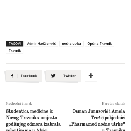
TAGOVI
Admir Hadžiemrić
noćna utrka
Općina Travnik
Travnik
Facebook
Twitter
Prethodni članak
Naredni članak
Studentica medicine iz
Osman Junuzović i Amela
Novog Travnika umjesto
Trožić pobjednici
godišnjeg odmora izabrala
„Pharmamed noćne utrke”