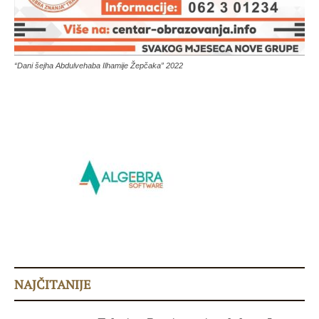
“Dani šejha Abdulvehaba Ilhamije Žepčaka” 2022
NAJČITANIJE