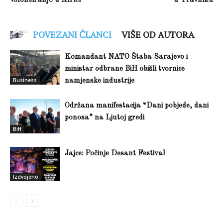
volontiranje u Africi
u Travniku
POVEZANI ČLANCI
VIŠE OD AUTORA
Komandant NATO Štaba Sarajevo i
ministar odbrane BiH obišli tvornice
Business
namjenske industrije
Održana manifestacija “Dani pobjede, dani
ponosa” na Ljutoj gredi
BiH
Jajce: Počinje Desant Festival
Izdvojeno