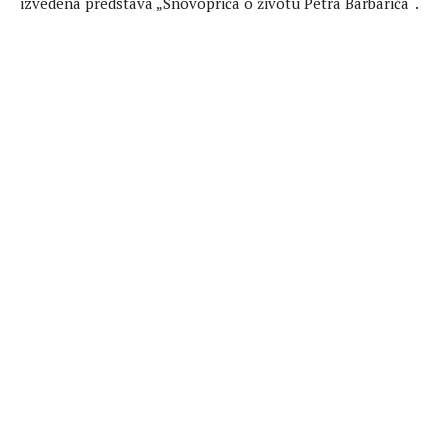
izvedena predstava „Snovopriča o životu Petra Barbarića“.