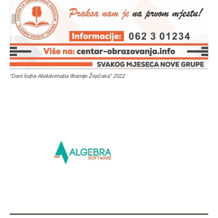
“Dani šejha Abdulvehaba Ilhamije Žepčaka” 2022