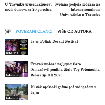
U Travniku uručeni ključevi
Svečana podjela indeksa na
novih domova za 20 porodica
Internacionalnom
Univerzitetu u Travniku
POVEZANI ČLANCI
VIŠE OD AUTORA
Jajce: Počinje Desant Festival
Izdvojeno
Travnik izabrao najljepše: Sara
Osmančević ponijela titulu Top Fotomodela
Izdvojeno
Federacije BiH 2026
Muzički spektakl godine pod vodopadom u
Jajcu
Izdvojeno