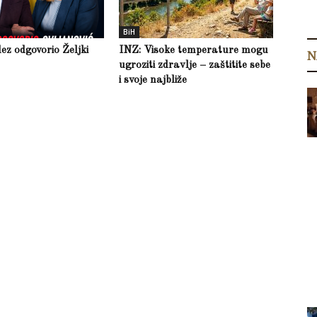
BiH
z odgovorio Željki
INZ: Visoke temperature mogu
N
ugroziti zdravlje – zaštitite sebe
i svoje najbliže