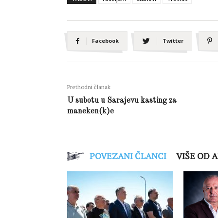
Facebook
Twitter
Prethodni članak
U subotu u Sarajevu kasting za
maneken(k)e
POVEZANI ČLANCI
VIŠE OD 