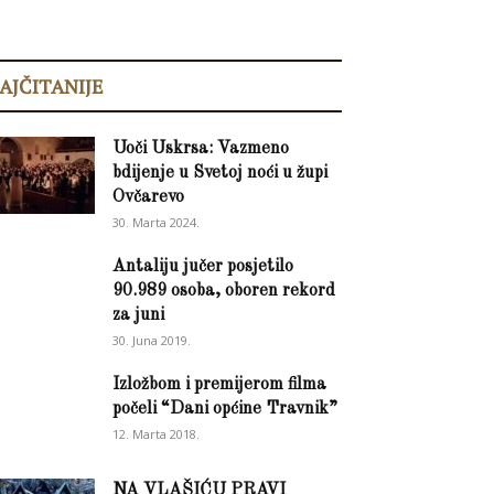
AJČITANIJE
Uoči Uskrsa: Vazmeno
bdijenje u Svetoj noći u župi
Ovčarevo
30. Marta 2024.
Antaliju jučer posjetilo
90.989 osoba, oboren rekord
za juni
30. Juna 2019.
Izložbom i premijerom filma
počeli “Dani općine Travnik”
12. Marta 2018.
NA VLAŠIĆU PRAVI