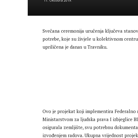
11. Oktobra 2019.
Svečana ceremonija uručenja ključeva stanova
potrebe, koje su živjele u kolektivnom centru
upriličena je danas u Travniku.
Ovo je projekat koji implementira Federalno m
Ministarstvom za ljudska prava I izbjeglice 
osigurala zemljište, svu potrebnu dokumenta
izvođenjem radova. Ukupna vrijednost projekt