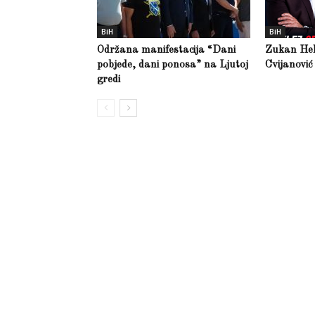
BiH
BiH
Održana manifestacija “Dani
Zukan Hele
pobjede, dani ponosa” na Ljutoj
Cvijanović
gredi