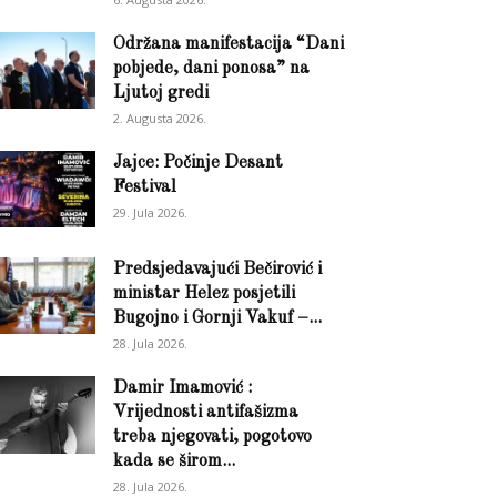
Održana manifestacija “Dani
pobjede, dani ponosa” na
Ljutoj gredi
2. Augusta 2026.
Jajce: Počinje Desant
Festival
29. Jula 2026.
Predsjedavajući Bečirović i
ministar Helez posjetili
Bugojno i Gornji Vakuf –...
28. Jula 2026.
Damir Imamović :
Vrijednosti antifašizma
treba njegovati, pogotovo
kada se širom...
28. Jula 2026.