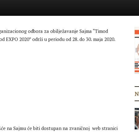
ganizacionog odbora za obilježavanje Sajma “Timod
d EXPO 2020” održi u periodu od 28. do 30. maja 2020.
N
češće na Sajmu će biti dostupan na zvaničnoj web stranici