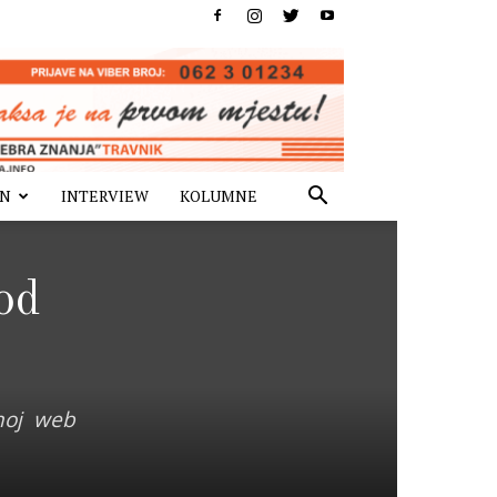
IN
INTERVIEW
KOLUMNE
od
čnoj web