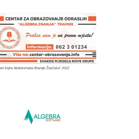
ani šejha Abdulvehaba Ilhamije Žepčaka” 2022