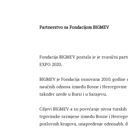
Partnerstvo sa Fondacijom BIGMEV
Fondacija BIGMEV postala je je zvanični part
EXPO 2020.
BİGMEV je Fondacija osnovana 2010. godine u 
naučnih odnosa između Bosne i Hercegovine i
također urede u Bursi i u Sarajevu.
Ciljevi BIGMEV-a su povećanje nivoa turskih 
trgovinske razmjene između Bosne i Hercegov
poslovnih krugova, unapređenje odnosabh. di