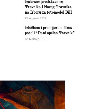
Izabrane predstavnice
Travnika i Novog Travnika
na Izboru za fotomodel BiH
23. Augusta 2019.
Izložbom i premijerom filma
počeli “Dani općine Travnik”
12. Marta 2018.