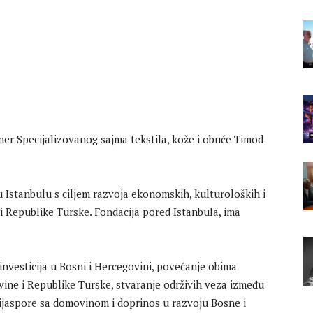
ner Specijalizovanog sajma tekstila, kože i obuće Timod
Istanbulu s ciljem razvoja ekonomskih, kulturoloških i
 Republike Turske. Fondacija pored Istanbula, ima
investicija u Bosni i Hercegovini, povećanje obima
ine i Republike Turske, stvaranje održivih veza između
jaspore sa domovinom i doprinos u razvoju Bosne i