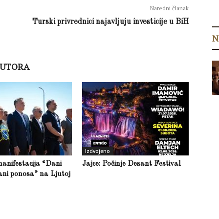
Naredni članak
Turski privrednici najavljuju investicije u BiH
N
AUTORA
Izdvojeno
anifestacija “Dani
Jajce: Počinje Desant Festival
ani ponosa” na Ljutoj