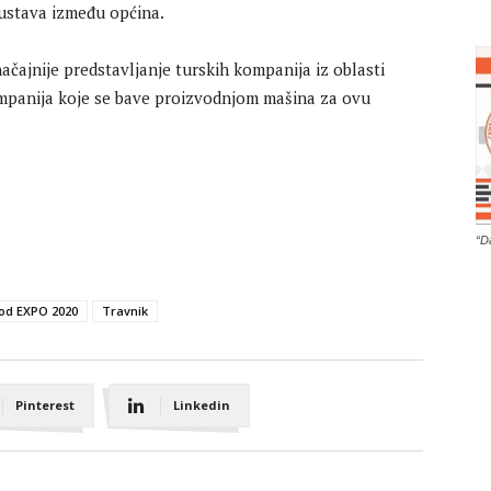
kustava između općina.
čajnije predstavljanje turskih kompanija iz oblasti
 kompanija koje se bave proizvodnjom mašina za ovu
“D
od EXPO 2020
Travnik
Pinterest
Linkedin