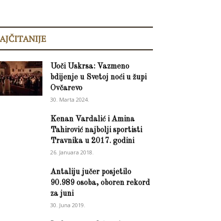
AJČITANIJE
Uoči Uskrsa: Vazmeno
bdijenje u Svetoj noći u župi
Ovčarevo
30. Marta 2024.
Kenan Vardalić i Amina
Tahirović najbolji sportisti
Travnika u 2017. godini
26. Januara 2018.
Antaliju jučer posjetilo
90.989 osoba, oboren rekord
za juni
30. Juna 2019.