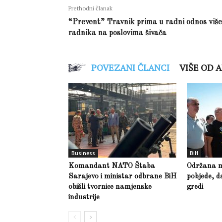
Prethodni članak
“Prevent” Travnik prima u radni odnos više
radnika na poslovima šivača
POVEZANI ČLANCI
VIŠE OD 
Business
BiH
Komandant NATO Štaba
Održana m
Sarajevo i ministar odbrane BiH
pobjede, d
obišli tvornice namjenske
gredi
industrije