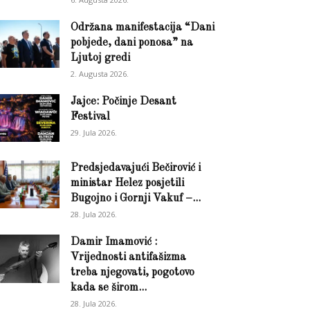
Održana manifestacija “Dani
pobjede, dani ponosa” na
Ljutoj gredi
2. Augusta 2026.
Jajce: Počinje Desant
Festival
29. Jula 2026.
Predsjedavajući Bečirović i
ministar Helez posjetili
Bugojno i Gornji Vakuf –...
28. Jula 2026.
Damir Imamović :
Vrijednosti antifašizma
treba njegovati, pogotovo
kada se širom...
28. Jula 2026.