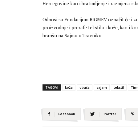
Hercegovine kao i bratimljenje i razmjena is
Odnosi sa Fondacijom BIGMEV označit će i zna
proizvodnje i prerafe tekstila i kože, kao i
branšu na Sajmu u Travniku.
TAGOVI
koža
obuća
sajam
tekstil
Tim
Facebook
Twitter