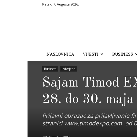
Petak, 7. Augusta 2026.
Hronika.ba
NASLOVNICA
VIJESTI
BUSINESS
Business
Izdvojeno
Sajam Timod EX
28. do 30. maja
Prijavni obrazac za prijavljivanje
stranici www.timodexpo.com od 0