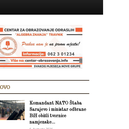
OVO
Komandant NATO Štaba
Sarajevo i ministar odbrane
BiH obišli tvornice
namjenske...
6. Augusta 2026.