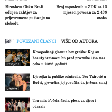
Prethodni članak
Naredni članak
Miroslavu Cicku Brali
Broj zaposlenih u ZDK za 10
odbijen zahtjev za
mjeseci povećan za 2.439
prijevremeno puštanje na
osoba
slobodu
POVEZANI ČLANCI
VIŠE OD AUTORA
Novogodišnji glamur bez greške: Koji su
beauty tretmani hit pred praznike i šta nas
Izdvojeno
čeka u 2026. godini?
Djevojka iz publike oduševila Teu Tairović u
Budvi, pjevačica joj poručila da je žena zmaj
Lifestyle
Travnik: Počela škola plesa za djecu i
odrasle