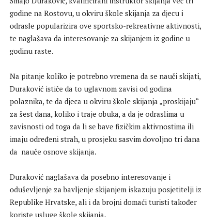
Smajo Duraković, kvalificirani instruktor skijanja već tri
godine na Rostovu, u okviru škole skijanja za djecu i
odrasle popularizira ove sportsko-rekreativne aktivnosti,
te naglašava da interesovanje za skijanjem iz godine u
godinu raste.
Na pitanje koliko je potrebno vremena da se nauči skijati,
Duraković ističe da to uglavnom zavisi od godina
polaznika, te da djeca u okviru škole skijanja „proskijaju“
za šest dana, koliko i traje obuka, a da je odraslima u
zavisnosti od toga da li se bave fizičkim aktivnostima ili
imaju određeni strah, u prosjeku sasvim dovoljno tri dana
da nauče osnove skijanja.
Duraković naglašava da posebno interesovanje i
oduševljenje za bavljenje skijanjem iskazuju posjetitelji iz
Republike Hrvatske, ali i da brojni domaći turisti također
koriste usluge škole skijanja.