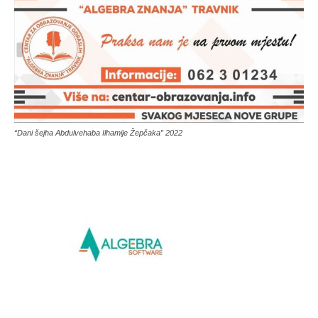
“Dani šejha Abdulvehaba Ilhamije Žepčaka” 2022