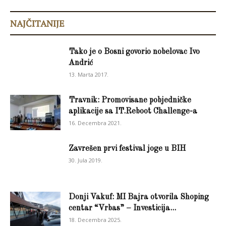
NAJČITANIJE
Tako je o Bosni govorio nobelovac Ivo
Andrić
13. Marta 2017.
Travnik: Promovisane pobjedničke
aplikacije sa IT.Reboot Challenge-a
16. Decembra 2021.
Zavrešen prvi festival joge u BIH
30. Jula 2019.
Donji Vakuf: MI Bajra otvorila Shoping
centar “Vrbas” – Investicija...
18. Decembra 2025.