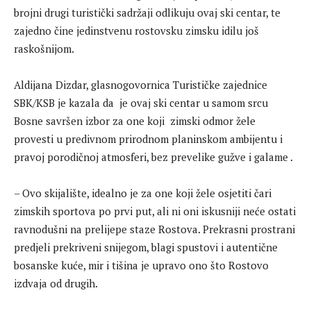
brojni drugi turistički sadržaji odlikuju ovaj ski centar, te
zajedno čine jedinstvenu rostovsku zimsku idilu još
raskošnijom.
Aldijana Dizdar, glasnogovornica Turističke zajednice
SBK/KSB je kazala da je ovaj ski centar u samom srcu
Bosne savršen izbor za one koji zimski odmor žele
provesti u predivnom prirodnom planinskom ambijentu i
pravoj porodičnoj atmosferi, bez prevelike gužve i galame .
– Ovo skijalište, idealno je za one koji žele osjetiti čari
zimskih sportova po prvi put, ali ni oni iskusniji neće ostati
ravnodušni na prelijepe staze Rostova. Prekrasni prostrani
predjeli prekriveni snijegom, blagi spustovi i autentične
bosanske kuće, mir i tišina je upravo ono što Rostovo
izdvaja od drugih.