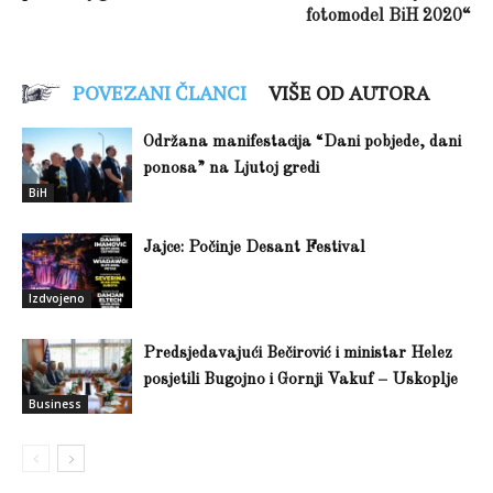
fotomodel BiH 2020“
POVEZANI ČLANCI
VIŠE OD AUTORA
Održana manifestacija “Dani pobjede, dani
ponosa” na Ljutoj gredi
BiH
Jajce: Počinje Desant Festival
Izdvojeno
Predsjedavajući Bečirović i ministar Helez
posjetili Bugojno i Gornji Vakuf – Uskoplje
Business