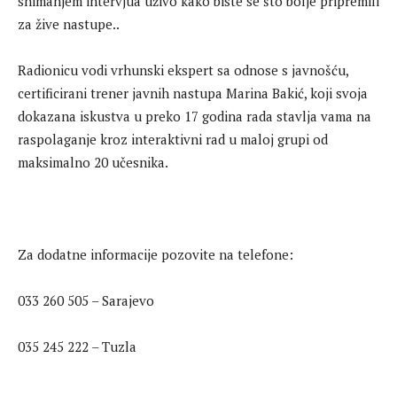
snimanjem intervjua uživo kako biste se što bolje pripremili
za žive nastupe..
Radionicu vodi vrhunski ekspert sa odnose s javnošću,
certificirani trener javnih nastupa Marina Bakić, koji svoja
dokazana iskustva u preko 17 godina rada stavlja vama na
raspolaganje kroz interaktivni rad u maloj grupi od
maksimalno 20 učesnika.
Za dodatne informacije pozovite na telefone:
033 260 505 – Sarajevo
035 245 222 – Tuzla