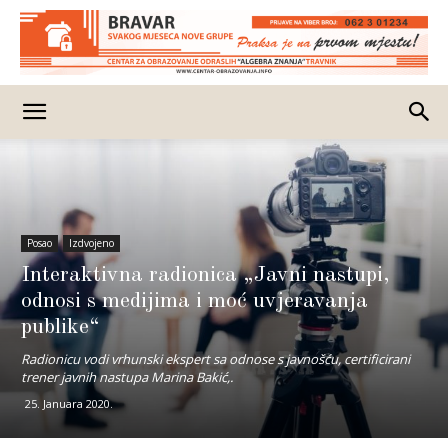
Posao
Izdvojeno
Interaktivna radionica „Javni nastupi,
odnosi s medijima i moć uvjeravanja
publike“
Radionicu vodi vrhunski ekspert sa odnose s javnošću, certificirani
trener javnih nastupa Marina Bakić,.
25. Januara 2020.