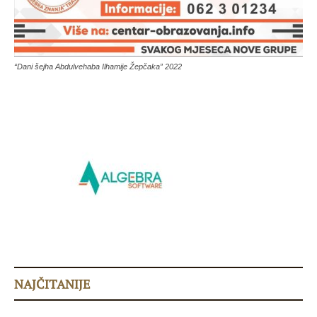
“Dani šejha Abdulvehaba Ilhamije Žepčaka” 2022
NAJČITANIJE