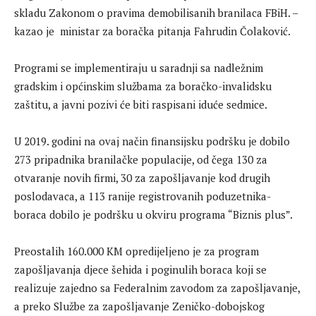
skladu Zakonom o pravima demobilisanih branilaca FBiH. –
kazao je ministar za boračka pitanja Fahrudin Čolaković.
Programi se implementiraju u saradnji sa nadležnim
gradskim i općinskim službama za boračko-invalidsku
zaštitu, a javni pozivi će biti raspisani iduće sedmice.
U 2019. godini na ovaj način finansijsku podršku je dobilo
273 pripadnika branilačke populacije, od čega 130 za
otvaranje novih firmi, 30 za zapošljavanje kod drugih
poslodavaca, a 113 ranije registrovanih poduzetnika-
boraca dobilo je podršku u okviru programa “Biznis plus”.
Preostalih 160.000 KM opredijeljeno je za program
zapošljavanja djece šehida i poginulih boraca koji se
realizuje zajedno sa Federalnim zavodom za zapošljavanje,
a preko Službe za zapošljavanje Zeničko-dobojskog