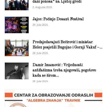
dani ponosa” na Ljutoj gredi
2. Augusta 2026.
Jajce: Počinje Desant Festival
29. Jula 2026.
Predsjedavajući Bečirović i ministar
Helez posjetili Bugojno i Gornji Vakuf –...
28. Jula 2026.
Damir Imamović : Vrijednosti
antifašizma treba njegovati, pogotovo
kada se širom...
28. Jula 2026.