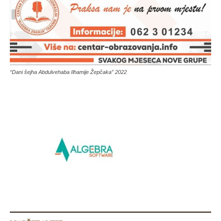
“Dani šejha Abdulvehaba Ilhamije Žepčaka” 2022