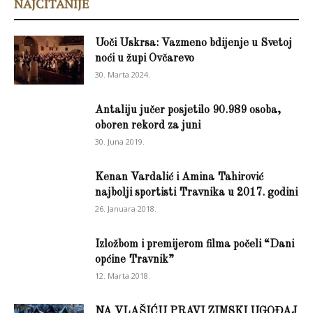
NAJČITANIJE
Uoči Uskrsa: Vazmeno bdijenje u Svetoj
noći u župi Ovčarevo
30. Marta 2024.
Antaliju jučer posjetilo 90.989 osoba,
oboren rekord za juni
30. Juna 2019.
Kenan Vardalić i Amina Tahirović
najbolji sportisti Travnika u 2017. godini
26. Januara 2018.
Izložbom i premijerom filma počeli “Dani
općine Travnik”
12. Marta 2018.
NA VLAŠIĆU PRAVI ZIMSKI UGOĐAJ