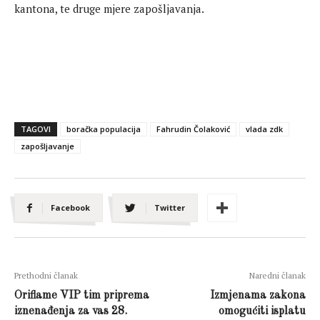
kantona, te druge mjere zapošljavanja.
TAGOVI
boračka populacija
Fahrudin Čolaković
vlada zdk
zapošljavanje
Facebook
Twitter
Prethodni članak
Naredni članak
Oriflame VIP tim priprema
Izmjenama zakona
iznenađenja za vas 28.
omogućiti isplatu