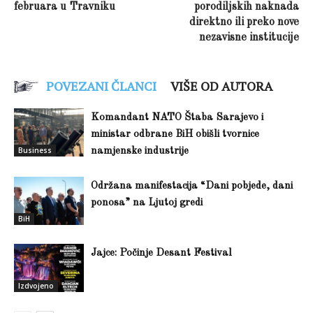
februara u Travniku
porodiljskih naknada
direktno ili preko nove
nezavisne institucije
POVEZANI ČLANCI
VIŠE OD AUTORA
Komandant NATO Štaba Sarajevo i
ministar odbrane BiH obišli tvornice
Business
namjenske industrije
Održana manifestacija “Dani pobjede, dani
ponosa” na Ljutoj gredi
BiH
Jajce: Počinje Desant Festival
Izdvojeno