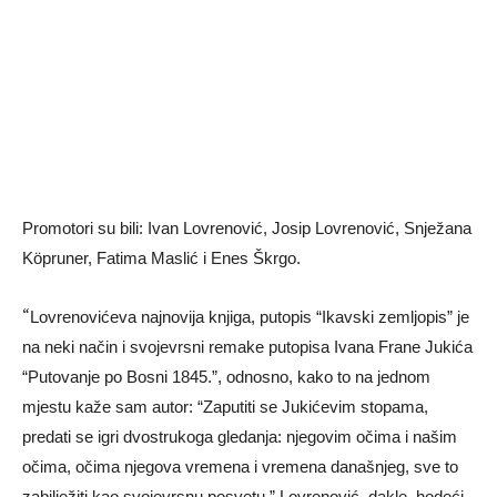
Promotori su bili: Ivan Lovrenović, Josip Lovrenović, Snježana
Köpruner, Fatima Maslić
i Enes Škrgo.
“
Lovrenovićeva najnovija knjiga, putopis “Ikavski zemljopis” je
na neki način i svojevrsni remake putopisa Ivana Frane Jukića
“Putovanje po Bosni 1845.”, odnosno, kako to na jednom
mjestu kaže sam autor: “Zaputiti se Jukićevim stopama,
predati se igri dvostrukoga gledanja: njegovim očima i našim
očima, očima njegova vremena i vremena današnjeg, sve to
zabilježiti kao svojevrsnu posvetu.” Lovrenović, dakle, hodeći