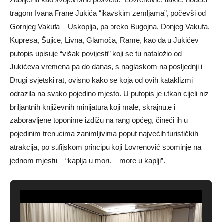
tragom Ivana Frane Jukića “ikavskim zemljama”, počevši od
Gornjeg Vakufa – Uskoplja, pa preko Bugojna, Donjeg Vakufa,
Kupresa, Šujice, Livna, Glamoča, Rame, kao da u Jukićev
putopis upisuje “višak povijesti” koji se tu nataložio od
Jukićeva vremena pa do danas, s naglaskom na posljednji i
Drugi svjetski rat, ovisno kako se koja od ovih kataklizmi
odrazila na svako pojedino mjesto. U putopis je utkan cijeli niz
briljantnih književnih minijatura koji male, skrajnute i
zaboravljene toponime izdižu na rang općeg, čineći ih u
pojedinim trenucima zanimljivima poput najvećih turističkih
atrakcija, po sufijskom principu koji Lovrenović spominje na
jednom mjestu – “kaplja u moru – more u kaplji”.