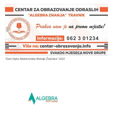
“Dani šejha Abdulvehaba Ilhamije Žepčaka” 2022