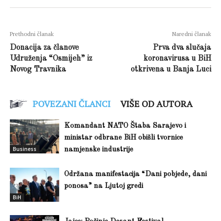
Prethodni članak
Naredni članak
Donacija za članove
Prva dva slučaja
Udruženja “Osmijeh” iz
koronavirusa u BiH
Novog Travnika
otkrivena u Banja Luci
POVEZANI ČLANCI
VIŠE OD AUTORA
Komandant NATO Štaba Sarajevo i
ministar odbrane BiH obišli tvornice
Business
namjenske industrije
Održana manifestacija “Dani pobjede, dani
ponosa” na Ljutoj gredi
BiH