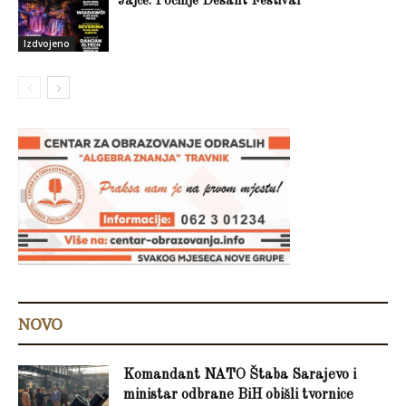
Jajce: Počinje Desant Festival
Izdvojeno
NOVO
Komandant NATO Štaba Sarajevo i
ministar odbrane BiH obišli tvornice