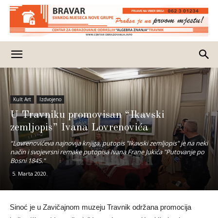
Kult Art
Izdvojeno
U Travniku promovisan “Ikavski
zemljopis” Ivana Lovrenovića
“Lovrenovićeva najnovija knjiga, putopis "Ikavski zemljopis" je na neki
način i svojevrsni remake putopisa Ivana Frane Jukića "Putovanje po
Bosni 1845."
5. Marta 2020.
Sinoć je u Zavičajnom muzeju Travnik održana promocija