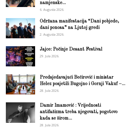
namjenske...
6. Augusta 2026.
Održana manifestacija “Dani pobjede,
dani ponosa” na Ljutoj gredi
2. Augusta 2026.
Jajce: Počinje Desant Festival
29. Jula 2026.
Predsjedavajući Bečirović i ministar
Helez posjetili Bugojno i Gornji Vakuf –...
28. Jula 2026.
Damir Imamović : Vrijednosti
antifašizma treba njegovati, pogotovo
kada se širom...
28. Jula 2026.