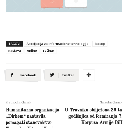
TAGOVI
Asocijacija za informacione tehnologije
laptop
nastava
online
račinar
Facebook
Twitter
Prethodni članak
Naredni članak
Humanitarna organizacija
U Travniku obilježena 26-ta
„Dirhem“ nastavila
godišnjica od formiranja 7.
pomagati stanovništvo
Korpusa Armije BiH