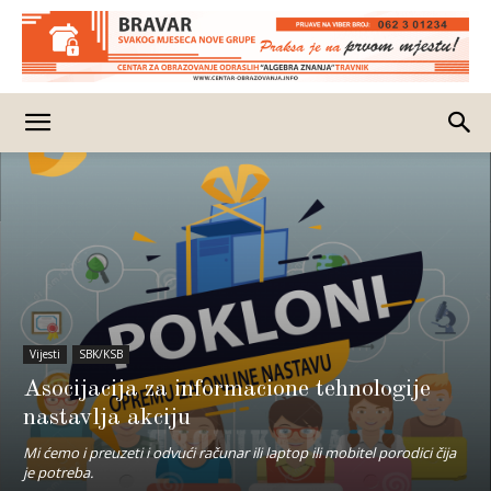
Vijesti
SBK/KSB
Asocijacija za informacione tehnologije
nastavlja akciju
Mi ćemo i preuzeti i odvući računar ili laptop ili mobitel porodici čija
je potreba.