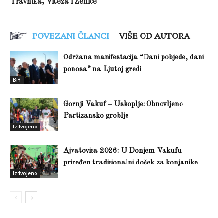
Travnika, Viteza i Zenice
POVEZANI ČLANCI
VIŠE OD AUTORA
Održana manifestacija “Dani pobjede, dani
ponosa” na Ljutoj gredi
BiH
Gornji Vakuf – Uskoplje: Obnovljeno
Partizansko groblje
Izdvojeno
Ajvatovica 2026: U Donjem Vakufu
priređen tradicionalni doček za konjanike
Izdvojeno