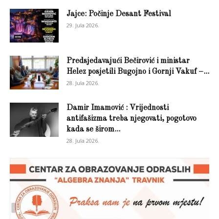
Jajce: Počinje Desant Festival
29. Jula 2026.
Predsjedavajući Bečirović i ministar
Helez posjetili Bugojno i Gornji Vakuf –...
28. Jula 2026.
Damir Imamović : Vrijednosti
antifašizma treba njegovati, pogotovo
kada se širom...
28. Jula 2026.