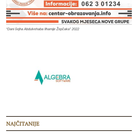
“Dani šejha Abdulvehaba Ilhamije Žepčaka” 2022
NAJČITANIJE