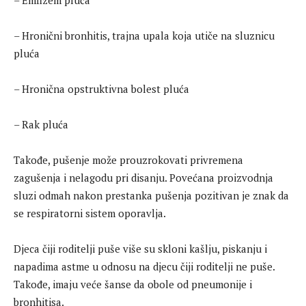
– Emfizem pluća
– Hronični bronhitis, trajna upala koja utiče na sluznicu
pluća
– Hronična opstruktivna bolest pluća
– Rak pluća
Takođe, pušenje može prouzrokovati privremena
zagušenja i nelagodu pri disanju. Povećana proizvodnja
sluzi odmah nakon prestanka pušenja pozitivan je znak da
se respiratorni sistem oporavlja.
Djeca čiji roditelji puše više su skloni kašlju, piskanju i
napadima astme u odnosu na djecu čiji roditelji ne puše.
Takođe, imaju veće šanse da obole od pneumonije i
bronhitisa.