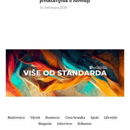
predstavljena u Sloveniji
16. Februara 2019.
Naslovnica
Vijesti
Business
Crna hronika
Sport
Lifestyle
Magazin
Interview
Kolumne