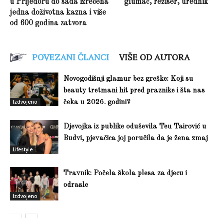
u Prijedoru do sada izrečena
glumac, režiser, urednik
jedna doživotna kazna i više
od 600 godina zatvora
POVEZANI ČLANCI
VIŠE OD AUTORA
Novogodišnji glamur bez greške: Koji su
beauty tretmani hit pred praznike i šta nas
Izdvojeno
čeka u 2026. godini?
Djevojka iz publike oduševila Teu Tairović u
Budvi, pjevačica joj poručila da je žena zmaj
Lifestyle
Travnik: Počela škola plesa za djecu i
odrasle
Izdvojeno