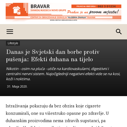
Lifestyle
Danas je Svjetski dan borbe protiv
pušenja: Efekti duhana na tijelo
Nikotin - osim na pluća - utiče na kardiovaskularni, digestivni i
centralni nervni sistem. Najočigledniji negativni efekti vide se na kosi,
koži i noktima.
31. Maja 2020.
Istraživanja pokazuju da bez obzira koje cigarete
konzumirali, one su višestruko opasne po zdravlje. U
duhanskim proizvodima nema zdravih supstanci, pa