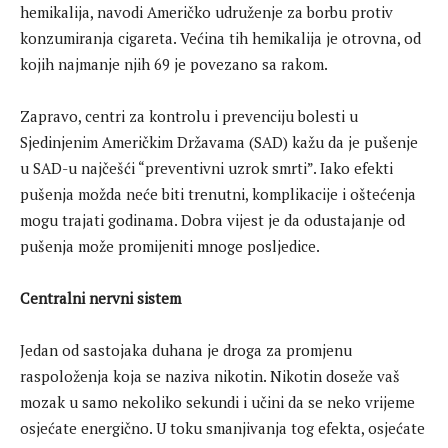
hemikalija, navodi Američko udruženje za borbu protiv
konzumiranja cigareta. Većina tih hemikalija je otrovna, od
kojih najmanje njih 69 je povezano sa rakom.
Zapravo, centri za kontrolu i prevenciju bolesti u
Sjedinjenim Američkim Državama (SAD) kažu da je pušenje
u SAD-u najčešći “preventivni uzrok smrti”. Iako efekti
pušenja možda neće biti trenutni, komplikacije i oštećenja
mogu trajati godinama. Dobra vijest je da odustajanje od
pušenja može promijeniti mnoge posljedice.
Centralni nervni sistem
Jedan od sastojaka duhana je droga za promjenu
raspoloženja koja se naziva nikotin. Nikotin doseže vaš
mozak u samo nekoliko sekundi i učini da se neko vrijeme
osjećate energično. U toku smanjivanja tog efekta, osjećate