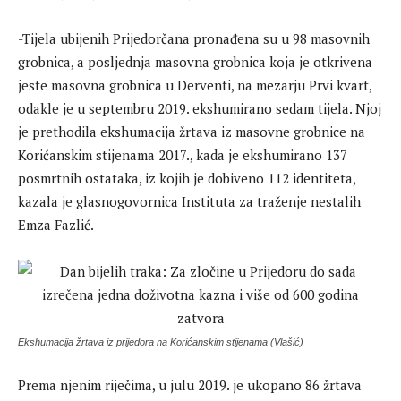
-Tijela ubijenih Prijedorčana pronađena su u 98 masovnih
grobnica, a posljednja masovna grobnica koja je otkrivena
jeste masovna grobnica u Derventi, na mezarju Prvi kvart,
odakle je u septembru 2019. ekshumirano sedam tijela. Njoj
je prethodila ekshumacija žrtava iz masovne grobnice na
Korićanskim stijenama 2017., kada je ekshumirano 137
posmrtnih ostataka, iz kojih je dobiveno 112 identiteta,
kazala je glasnogovornica Instituta za traženje nestalih
Emza Fazlić.
Ekshumacija žrtava iz prijedora na Korićanskim stijenama (Vlašić)
Prema njenim riječima, u julu 2019. je ukopano 86 žrtava