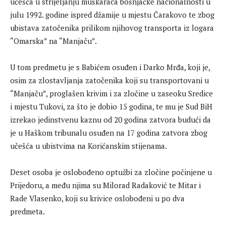
učešća u strijeljanju muškaraca bošnjačke nacionalnosti u
julu 1992. godine ispred džamije u mjestu Čarakovo te zbog
ubistava zatočenika prilikom njihovog transporta iz logara
“Omarska” na “Manjaču”.
U tom predmetu je s Babićem osuđen i Darko Mrđa, koji je,
osim za zlostavljanja zatočenika koji su transportovani u
“Manjaču”, proglašen krivim i za zločine u zaseoku Sredice
i mjestu Tukovi, za što je dobio 15 godina, te mu je Sud BiH
izrekao jedinstvenu kaznu od 20 godina zatvora budući da
je u Haškom tribunalu osuđen na 17 godina zatvora zbog
učešća u ubistvima na Korićanskim stijenama.
Deset osoba je oslobođeno optužbi za zločine počinjene u
Prijedoru, a među njima su Milorad Radaković te Mitar i
Rade Vlasenko, koji su krivice oslobođeni u po dva
predmeta.