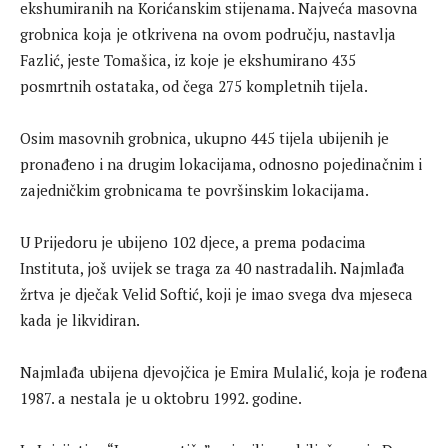
ekshumiranih na Korićanskim stijenama. Najveća masovna
grobnica koja je otkrivena na ovom području, nastavlja
Fazlić, jeste Tomašica, iz koje je ekshumirano 435
posmrtnih ostataka, od čega 275 kompletnih tijela.
Osim masovnih grobnica, ukupno 445 tijela ubijenih je
pronađeno i na drugim lokacijama, odnosno pojedinačnim i
zajedničkim grobnicama te površinskim lokacijama.
U Prijedoru je ubijeno 102 djece, a prema podacima
Instituta, još uvijek se traga za 40 nastradalih. Najmlađa
žrtva je dječak Velid Softić, koji je imao svega dva mjeseca
kada je likvidiran.
Najmlađa ubijena djevojčica je Emira Mulalić, koja je rođena
1987. a nestala je u oktobru 1992. godine.