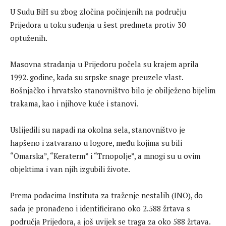
U Sudu BiH su zbog zločina počinjenih na području
Prijedora u toku suđenja u šest predmeta protiv 30
optuženih.
Masovna stradanja u Prijedoru počela su krajem aprila
1992. godine, kada su srpske snage preuzele vlast.
Bošnjačko i hrvatsko stanovništvo bilo je obilježeno bijelim
trakama, kao i njihove kuće i stanovi.
Uslijedili su napadi na okolna sela, stanovništvo je
hapšeno i zatvarano u logore, među kojima su bili
“Omarska”, “Keraterm” i “Trnopolje”, a mnogi su u ovim
objektima i van njih izgubili živote.
Prema podacima Instituta za traženje nestalih (INO), do
sada je pronađeno i identificirano oko 2.588 žrtava s
područja Prijedora, a još uvijek se traga za oko 588 žrtava.