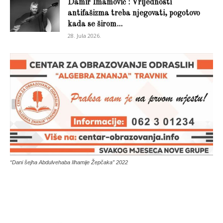
Damir Imamović : Vrijednosti
antifašizma treba njegovati, pogotovo
kada se širom...
28. Jula 2026.
“Dani šejha Abdulvehaba Ilhamije Žepčaka” 2022