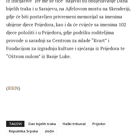
Iz Inicijative “Jer me se tiče” najavili su obilježavanje Dana
bijelih traka i u Sarajevu, na Ajfelovom mostu na Skenderiji,
gdje će biti postavljen privremeni memorijal sa imenima
ubijene djece Prijedora, kao i da će cvijeće sa imenima 102
djece položiti i u Prijedoru, gdje podršku roditeljima
provode u saradnji sa Centrom za mlade “Kvart” i
Fondacijom za izgradnju kulture i sjećanja iz Prijedora te
“Oštrom nulom” iz Banje Luke.
(
BIRN
)
TAGOVI
Dan bijelih traka
Haški tribunal
Prijedor
Republika Srpska
zločin