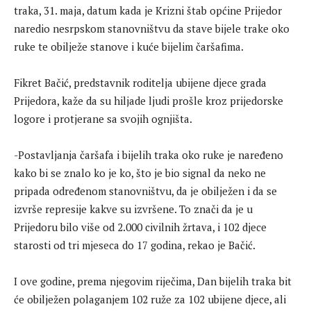
traka, 31. maja, datum kada je Krizni štab općine Prijedor
naredio nesrpskom stanovništvu da stave bijele trake oko
ruke te obilježe stanove i kuće bijelim čaršafima.
Fikret Bačić, predstavnik roditelja ubijene djece grada
Prijedora, kaže da su hiljade ljudi prošle kroz prijedorske
logore i protjerane sa svojih ognjišta.
-Postavljanja čaršafa i bijelih traka oko ruke je naređeno
kako bi se znalo ko je ko, što je bio signal da neko ne
pripada određenom stanovništvu, da je obilježen i da se
izvrše represije kakve su izvršene. To znači da je u
Prijedoru bilo više od 2.000 civilnih žrtava, i 102 djece
starosti od tri mjeseca do 17 godina, rekao je Bačić.
I ove godine, prema njegovim riječima, Dan bijelih traka bit
će obilježen polaganjem 102 ruže za 102 ubijene djece, ali