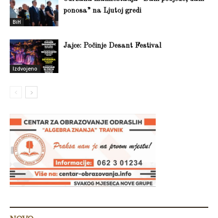
ponosa” na Ljutoj gredi
BiH
Jajce: Počinje Desant Festival
Izdvojeno