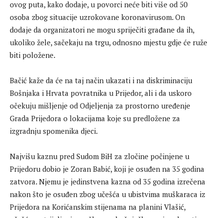
ovog puta, kako dodaje, u povorci neće biti više od 50
osoba zbog situacije uzrokovane koronavirusom. On
dodaje da organizatori ne mogu spriječiti građane da ih,
ukoliko žele, sačekaju na trgu, odnosno mjestu gdje će ruže
biti položene.
Bačić kaže da će na taj način ukazati i na diskriminaciju
Bošnjaka i Hrvata povratnika u Prijedor, ali i da uskoro
očekuju mišljenje od Odjeljenja za prostorno uređenje
Grada Prijedora o lokacijama koje su predložene za
izgradnju spomenika djeci.
Najvišu kaznu pred Sudom BiH za zločine počinjene u
Prijedoru dobio je Zoran Babić, koji je osuđen na 35 godina
zatvora. Njemu je jedinstvena kazna od 35 godina izrečena
nakon što je osuđen zbog učešća u ubistvima muškaraca iz
Prijedora na Korićanskim stijenama na planini Vlašić,