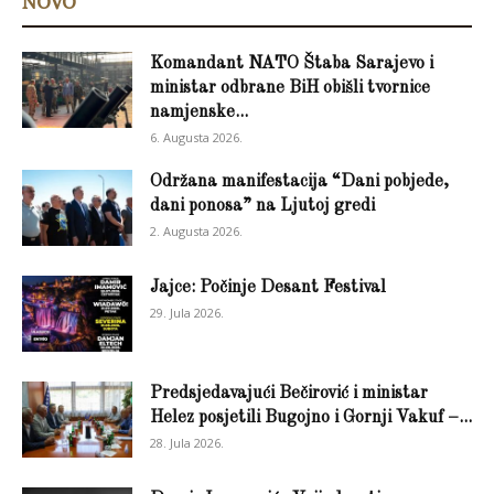
NOVO
Komandant NATO Štaba Sarajevo i
ministar odbrane BiH obišli tvornice
namjenske...
6. Augusta 2026.
Održana manifestacija “Dani pobjede,
dani ponosa” na Ljutoj gredi
2. Augusta 2026.
Jajce: Počinje Desant Festival
29. Jula 2026.
Predsjedavajući Bečirović i ministar
Helez posjetili Bugojno i Gornji Vakuf –...
28. Jula 2026.