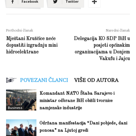
Facebook
Twitter
Prethodni članak
Naredni članak
Mještani Kruščice neće
Delegacija KO SDP BiH u
dopustiti izgradnju mini
posjeti općinskim
hidroelektrane
organizacijama u Donjem
Vakufu i Jajcu
POVEZANI ČLANCI
VIŠE OD AUTORA
Komandant NATO Štaba Sarajevo i
ministar odbrane BiH obišli tvornice
Business
namjenske industrije
Održana manifestacija “Dani pobjede, dani
ponosa” na Ljutoj gredi