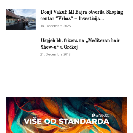
Donji Vakuf: MI Bajra otvorila Shoping
centar “Vrbas” – Investicija...
18. Decembra 2025.
Uspjeh bh. frizera na „Mediteran hair
Show-u“ u Grčkoj
21. Decembra 2018.