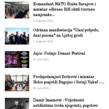
Komandant NATO Štaba Sarajevo i
ministar odbrane BiH obišli tvornice
namjenske...
6. Augusta 2026.
Održana manifestacija “Dani pobjede,
dani ponosa” na Ljutoj gredi
2. Augusta 2026.
Jajce: Počinje Desant Festival
29. Jula 2026.
Predsjedavajući Bečirović i ministar
Helez posjetili Bugojno i Gornji Vakuf –...
28. Jula 2026.
Damir Imamović : Vrijednosti
antifašizma treba njegovati, pogotovo