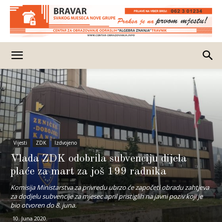
Vijesti
ZDK
Izdvojeno
Vlada ZDK odobrila subvenciju dijela
plaće za mart za još 199 radnika
Komisija Ministarstva za privredu ubrzo će započeti obradu zahtjeva
za dodjelu subvencije za mjesec april pristiglih na javni poziv koji je
bio otvoren do 8. juna.
10. Juna 2020.