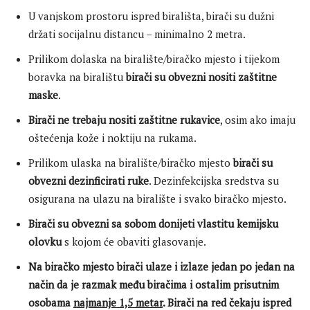
U vanjskom prostoru ispred birališta, birači su dužni
držati socijalnu distancu – minimalno 2 metra.
Prilikom dolaska na biralište/biračko mjesto i tijekom
boravka na biralištu
birači su obvezni nositi zaštitne
maske
.
Birači ne trebaju nositi zaštitne rukavice
, osim ako imaju
oštećenja kože i noktiju na rukama.
Prilikom ulaska na biralište/biračko mjesto
birači su
obvezni dezinficirati ruke
. Dezinfekcijska sredstva su
osigurana na ulazu na biralište i svako biračko mjesto.
Birači su obvezni sa sobom donijeti vlastitu kemijsku
olovku
s kojom će obaviti glasovanje.
Na biračko mjesto birači ulaze i izlaze jedan po jedan na
način da je razmak među biračima i ostalim prisutnim
osobama
najmanje 1,5 metar
. Birači na red čekaju ispred