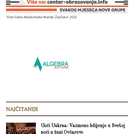
“Dani šejha Abdulvehaba Ilhamije Žepčaka” 2022
NAJČITANIJE
Uoči Uskrsa: Vazmeno bdijenje u Svetoj
noći u župi Ovčarevo