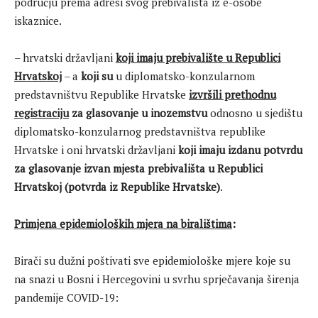
području prema adresi svog prebivališta iz e-osobe
iskaznice.
– hrvatski državljani
koji imaju prebivalište u Republici
Hrvatskoj
– a
koji su
u diplomatsko-konzularnom
predstavništvu Republike Hrvatske
izvršili prethodnu
registraciju
za glasovanje u inozemstvu
odnosno u sjedištu
diplomatsko-konzularnog predstavništva republike
Hrvatske i oni hrvatski državljani
koji imaju izdanu potvrdu
za glasovanje izvan mjesta prebivališta u Republici
Hrvatskoj (potvrda iz Republike Hrvatske)
.
Primjena epidemioloških mjera na biralištima
:
Birači su dužni poštivati sve epidemiološke mjere koje su
na snazi u Bosni i Hercegovini u svrhu sprječavanja širenja
pandemije COVID-19: