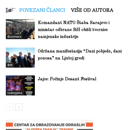
POVEZANI ČLANCI
VIŠE OD AUTORA
Komandant NATO Štaba Sarajevo i
ministar odbrane BiH obišli tvornice
Business
namjenske industrije
Održana manifestacija “Dani pobjede, dani
ponosa” na Ljutoj gredi
BiH
Jajce: Počinje Desant Festival
Izdvojeno