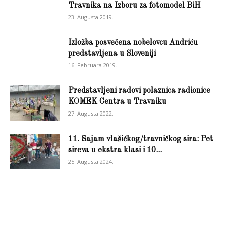
Travnika na Izboru za fotomodel BiH
23. Augusta 2019.
Izložba posvečena nobelovcu Andriću
predstavljena u Sloveniji
16. Februara 2019.
Predstavljeni radovi polaznica radionice
KOMEK Centra u Travniku
27. Augusta 2022.
11. Sajam vlašićkog/travničkog sira: Pet
sireva u ekstra klasi i 10...
25. Augusta 2024.