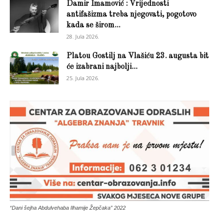
Damir Imamović : Vrijednosti
antifašizma treba njegovati, pogotovo
kada se širom...
28. Jula 2026.
Platou Gostilj na Vlašiću 23. augusta bit
će izabrani najbolji...
25. Jula 2026.
“Dani šejha Abdulvehaba Ilhamije Žepčaka” 2022