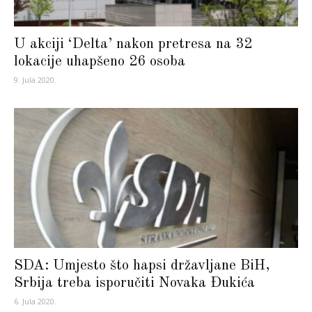
U akciji ‘Delta’ nakon pretresa na 32
lokacije uhapšeno 26 osoba
9. Jula 2020.
SDA: Umjesto što hapsi državljane BiH,
Srbija treba isporučiti Novaka Đukića
6. Jula 2020.