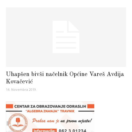
Uhapšen bivši načelnik Općine Vareš Avdija
Kovačević
14. Novembra 2019.