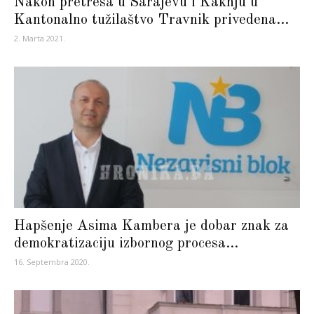
Nakon pretresa u Sarajevu i Kaknju u
Kantonalno tužilaštvo Travnik privedena...
2. Marta 2021.
Hapšenje Asima Kambera je dobar znak za
demokratizaciju izbornog procesa...
16. Septembra 2020.