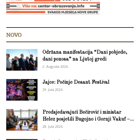
NOVO
Održana manifestacija “Dani pobjede,
dani ponosa” na Ljutoj gredi
2. Augusta 2026.
Jajce: Počinje Desant Festival
29. Jula 2026.
Predsjedavajući Bečirović i ministar
Helez posjetili Bugojno i Gornji Vakuf –...
28. Jula 2026.