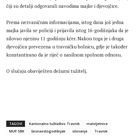
čiji su detalji odgovarali navodima majke i djevojčice.
Prema nezvaničnim informacijama, istog dana još jedna
majka javila se policiji i prijavila istog 16-godišnjaka da je
silovao njezinu 11-godišnju kćer. Nakon toga je i druga
djevojčica prevezena u travničku bolnicu, gdje je također
konstantirano da je riječ o nasilnom spolnom odnosu.
O slučaju obaviješten dežurni tužitelj.
TAGOVI
Kantonalno tužilaštvo Travnik
maloljetnice
MUP SBK
šesnaestogodišnjak
silovanje
Travnik