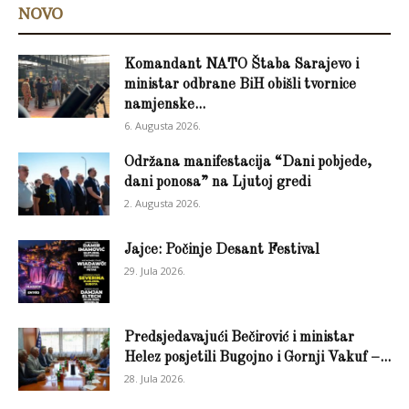
NOVO
Komandant NATO Štaba Sarajevo i
ministar odbrane BiH obišli tvornice
namjenske...
6. Augusta 2026.
Održana manifestacija “Dani pobjede,
dani ponosa” na Ljutoj gredi
2. Augusta 2026.
Jajce: Počinje Desant Festival
29. Jula 2026.
Predsjedavajući Bečirović i ministar
Helez posjetili Bugojno i Gornji Vakuf –...
28. Jula 2026.