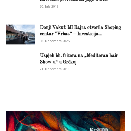
30. Jula 2019.
Donji Vakuf: MI Bajra otvorila Shoping
centar “Vrbas” – Investicija...
18. Decembra 2025.
Uspjeh bh. frizera na „Mediteran hair
Show-u“ u Grčkoj
21. Decembra 2018.