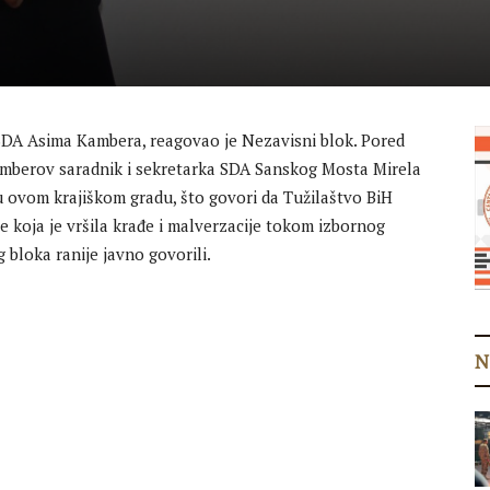
SDA Asima Kambera, reagovao je Nezavisni blok. Pored
Kamberov saradnik i sekretarka SDA Sanskog Mosta Mirela
e u ovom krajiškom gradu, što govori da Tužilaštvo BiH
 koja je vršila krađe i malverzacije tokom izbornog
 bloka ranije javno govorili.
N