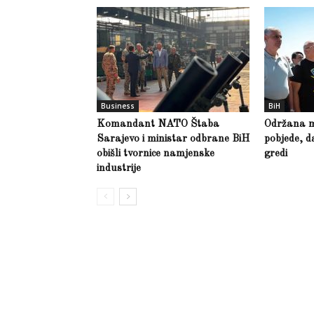
Business
BiH
Komandant NATO Štaba
Održana m
Sarajevo i ministar odbrane BiH
pobjede, d
obišli tvornice namjenske
gredi
industrije