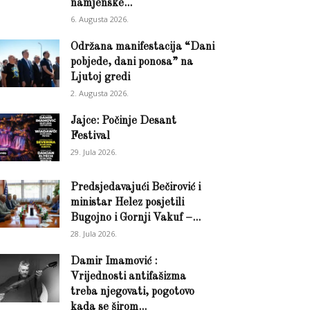
namjenske...
6. Augusta 2026.
Održana manifestacija “Dani
pobjede, dani ponosa” na
Ljutoj gredi
2. Augusta 2026.
Jajce: Počinje Desant
Festival
29. Jula 2026.
Predsjedavajući Bečirović i
ministar Helez posjetili
Bugojno i Gornji Vakuf –...
28. Jula 2026.
Damir Imamović :
Vrijednosti antifašizma
treba njegovati, pogotovo
kada se širom...