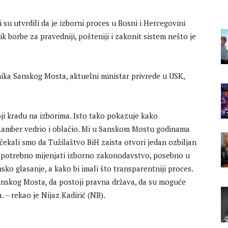
su utvrdili da je izborni proces u Bosni i Hercegovini
k borbe za pravedniji, pošteniji i zakonit sistem nešto je
ika Sanskog Mosta, aktuelni ministar privrede u USK,
i kradu na izborima. Isto tako pokazuje kako
 Kamber vedrio i oblačio. Mi u Sanskom Mostu godinama
ekali smo da Tužilaštvo BiH zaista otvori jedan ozbiljan
je potrebno mijenjati izborno zakonodavstvo, posebno u
ko glasanje, a kako bi imali što transparentniji proces.
anskog Mosta, da postoji pravna država, da su moguće
 – rekao je Nijaz Kadirić (NB).