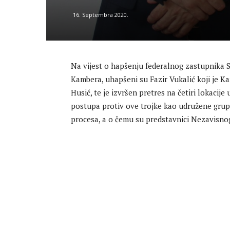
16. Septembra 2020.
Na vijest o hapšenju federalnog zastupnika 
Kambera, uhapšeni su Fazir Vukalić koji je 
Husić, te je izvršen pretres na četiri lokacij
postupa protiv ove trojke kao udružene grupe
procesa, a o čemu su predstavnici Nezavisnog