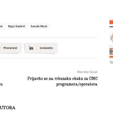
ok
Nijaz Kadirić
Sanski Most
Pinterest
Linkedin
“D
Naredni članak
Prijavite se na vrhunsku obuku za CNC
su
programera/operatera
AUTORA