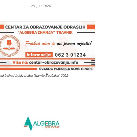
28. Jula 2026.
ani šejha Abdulvehaba Ilhamije Žepčaka” 2022