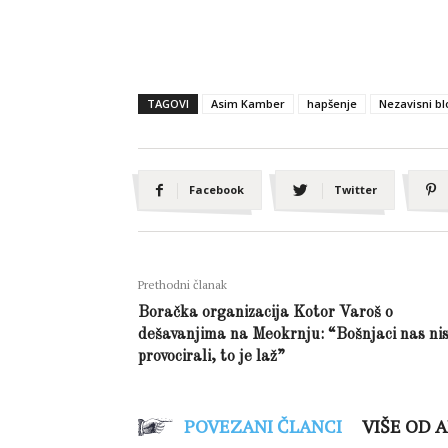
TAGOVI
Asim Kamber
hapšenje
Nezavisni bl
Facebook
Twitter
Prethodni članak
Boračka organizacija Kotor Varoš o
dešavanjima na Meokrnju: “Bošnjaci nas ni
provocirali, to je laž”
POVEZANI ČLANCI
VIŠE OD 