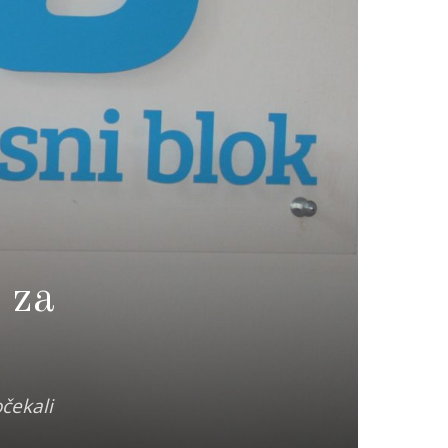
 za
čekali