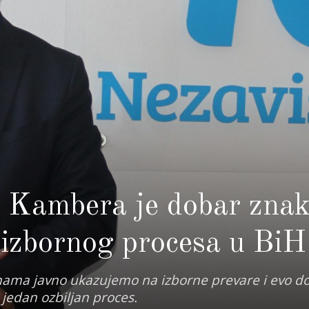
 Kambera je dobar znak
 izbornog procesa u BiH
nama javno ukazujemo na izborne prevare i evo do
 jedan ozbiljan proces.