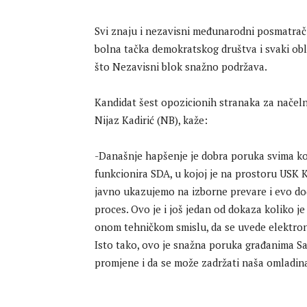
Svi znaju i nezavisni međunarodni posmatrači 
bolna tačka demokratskog društva i svaki obli
što Nezavisni blok snažno podržava.
Kandidat šest opozicionih stranaka za načeln
Nijaz Kadirić (NB), kaže:
-Današnje hapšenje je dobra poruka svima koj
funkcionira SDA, u kojoj je na prostoru USK
javno ukazujemo na izborne prevare i evo doč
proces. Ovo je i još jedan od dokaza koliko 
onom tehničkom smislu, da se uvede elektrons
Isto tako, ovo je snažna poruka građanima S
promjene i da se može zadržati naša omladina.