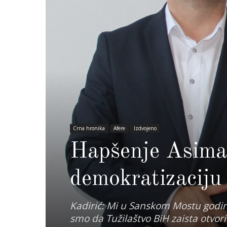
Crna hronika
Afere
Izdvojeno
Hapšenje Asima
demokratizaciju
Kadirić: Mi u Sanskom Mostu godi
smo da Tužilaštvo BiH zaista otvori