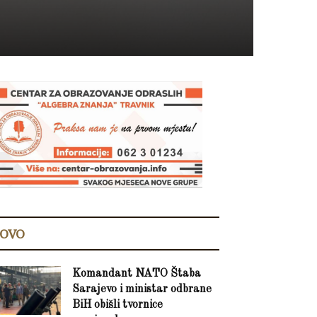
OVO
Komandant NATO Štaba
Sarajevo i ministar odbrane
BiH obišli tvornice