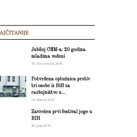
AJČITANIJE
Jubilej CEM-a: 20 godina
mladima vođeni
10. Decembra 2018.
Potvrđena optužnica protiv
tri osobe iz BiH za
razbojništvo u...
16. Marta 2022.
Zavrešen prvi festival joge u
BIH
30. Jula 2019.