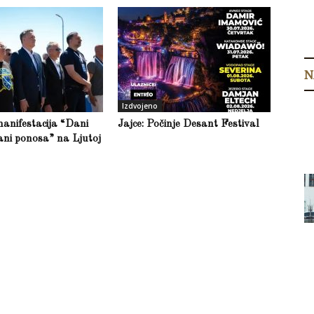
N
Izdvojeno
anifestacija “Dani
Jajce: Počinje Desant Festival
ani ponosa” na Ljutoj