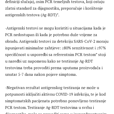
definiciji slučaja), osim PCR temeljnih testova, koji ostaju
zlatni standard za dijagnostiku, preporučuje i korištenje
antigenskih testova (Ag-RDT)”.
-Antigenski testovi se mogu koristiti u situacijama kada je
PCR nedostupan ili kada je potrebno duže vrijeme za
obradu. Antigenski testovi za detekciju SARS-CoV-2 moraju
ispunjavati minimalne zahtjeve: ≥80% senzitivnost i ≥97%
specifičnost u usporedbi sa referentnim PCR testom” stoji
u naredbi uz napomenu kako se testiranje Ag-RDT
testovima treba provoditi prema uputama proizvođača i
unutar 5-7 dana nakon pojave simptoma.
-Negativan rezultat antigenskog testiranja ne može u
potpunosti isključiti aktivnu COVID-19 infekciju, te je kod
simptomatskih pacijenata potrebno ponovljeno testiranje
PCR testom. Testiranje Ag-RDT testovima u svrhu i
dijagnostike, može se provoditi samo u javnozdravstvenim