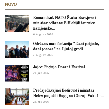
NOVO
Komandant NATO Štaba Sarajevo i
ministar odbrane BiH obišli tvornice
namjenske...
6. Augusta 2026.
Održana manifestacija “Dani pobjede,
dani ponosa” na Ljutoj gredi
2. Augusta 2026.
Jajce: Počinje Desant Festival
29. Jula 2026.
Predsjedavajući Bečirović i ministar
Helez posjetili Bugojno i Gornji Vakuf –...
28. Jula 2026.