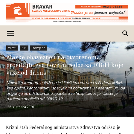
Vijesti
BiH
Izdvojeno
Maske obavezne i na otvorenom,
pročitajte sve nove naredbe za FBiH koje
važe od danas
Novom naredbom naloženo je kliničkim centrima u Federaciji BiH,
kao općim, kantonalnim i specijalnim bolnicama u Federaciji BiH da
osiguraju 30 odsto svojih kapaciteta za hospitalizaciju i liječenje
pacijenta oboljelih od COVID-19.
26. Oktobra 2020.
Krizni štab Federalnog ministarstva zdravstva održao je