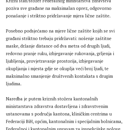
Krizni štab/stožer Federalnog ministarstva zdravstva
poziva sve građane na maksimalan oprez, odgovorno
ponašanje i striktno pridržavanje mjera lične zaštite.
Posebno podsjećamo na mjere lične zaštite kojih se svi
građani striktno trebaju pridržavati: nošenje zaštitne
maske, držanje distance od dva metra od drugih ljudi,
redovno pranje ruku, izbjegavanje rukovanja, grljenja i
ljubljenja, provjetravanje prostorija, izbjegavanje
okupljanja i mjesta gdje se okuplja veći broj ljudi, te
maksimalno smanjenje društvenih kontakata s drugim
ljudima.
Naredba je putem kriznih stožera kantonalnih
ministarstava zdravstva dostavljena i zdravstvenim
ustanovama s područja kantona, kliničkim centrima u
Federaciji BiH, općim, kantonalnim i specijalnim bolnicama,
Federalnoj i kantonalnim upravam za inspekcijske polove,