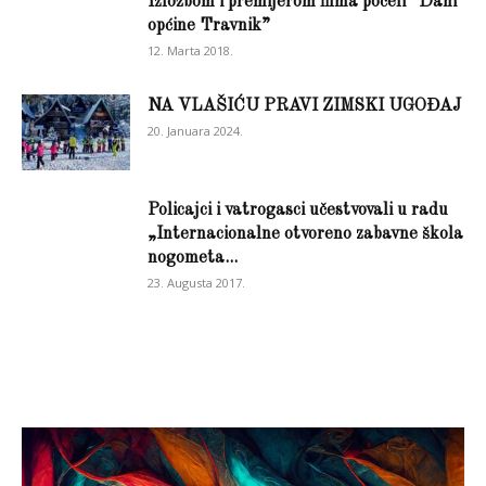
Izložbom i premijerom filma počeli “Dani
općine Travnik”
12. Marta 2018.
NA VLAŠIĆU PRAVI ZIMSKI UGOĐAJ
20. Januara 2024.
Policajci i vatrogasci učestvovali u radu
„Internacionalne otvoreno zabavne škola
nogometa...
23. Augusta 2017.