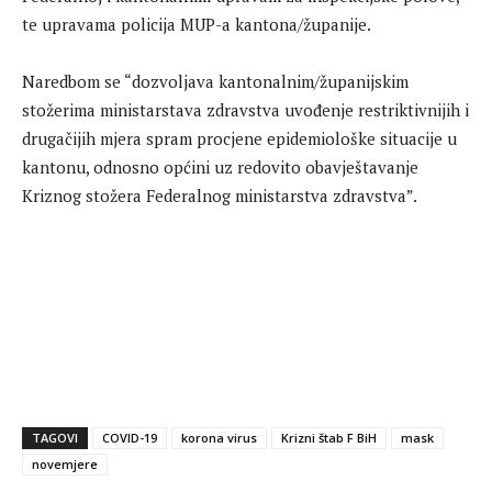
te upravama policija MUP-a kantona/županije.
Naredbom se “dozvoljava kantonalnim/županijskim
stožerima ministarstava zdravstva uvođenje restriktivnijih i
drugačijih mjera spram procjene epidemiološke situacije u
kantonu, odnosno općini uz redovito obavještavanje
Kriznog stožera Federalnog ministarstva zdravstva”.
TAGOVI
COVID-19
korona virus
Krizni štab F BiH
mask
novemjere