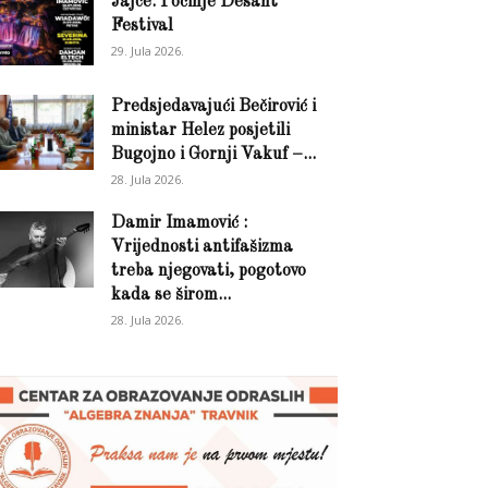
Jajce: Počinje Desant
Festival
29. Jula 2026.
Predsjedavajući Bečirović i
ministar Helez posjetili
Bugojno i Gornji Vakuf –...
28. Jula 2026.
Damir Imamović :
Vrijednosti antifašizma
treba njegovati, pogotovo
kada se širom...
28. Jula 2026.