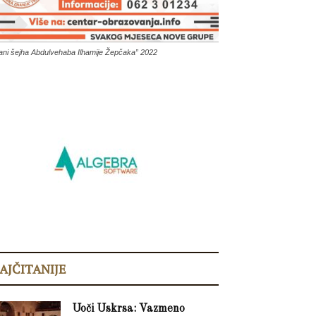
ani šejha Abdulvehaba Ilhamije Žepčaka” 2022
AJČITANIJE
Uoči Uskrsa: Vazmeno