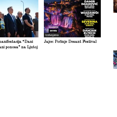
Izdvojeno
anifestacija “Dani
Jajce: Počinje Desant Festival
ani ponosa” na Ljutoj