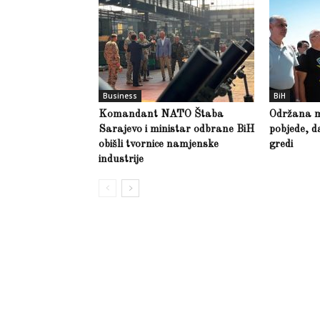
Business
BiH
Komandant NATO Štaba
Održana m
Sarajevo i ministar odbrane BiH
pobjede, d
obišli tvornice namjenske
gredi
industrije