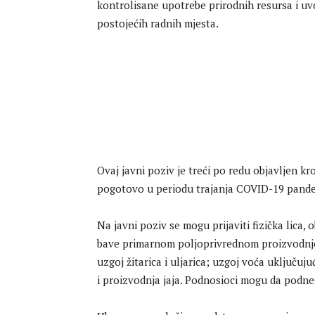
kontrolisane upotrebe prirodnih resursa i uvo
postojećih radnih mjesta.
Ovaj javni poziv je treći po redu objavljen k
pogotovo u periodu trajanja COVID-19 pande
Na javni poziv se mogu prijaviti fizička lica,
bave primarnom poljoprivrednom proizvodnjo
uzgoj žitarica i uljarica; uzgoj voća uključuj
i proizvodnja jaja. Podnosioci mogu da podne