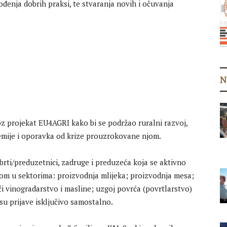
đenja dobrih praksi, te stvaranja novih i očuvanja
N
roz projekat EU4AGRI kako bi se podržao ruralni razvoj,
mije i oporavka od krize prouzrokovane njom.
 obrti/preduzetnici, zadruge i preduzeća koja se aktivno
m u sektorima: proizvodnja mlijeka; proizvodnja mesa;
ući vinogradarstvo i masline; uzgoj povrća (povrtlarstvo)
su prijave isključivo samostalno.