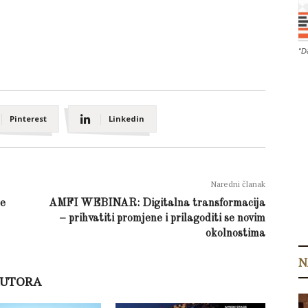
“D
Pinterest
Linkedin
Naredni članak
ne
AMFI WEBINAR: Digitalna transformacija
– prihvatiti promjene i prilagoditi se novim
okolnostima
N
AUTORA