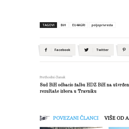
TAGOVI
BiH
EU4AGRI
poljoprivreda
Facebook
Twitter
Prethodni članak
Sud BiH odbacio žalbu HDZ BiH na utvrđe
rezultate izbora u Travniku
POVEZANI ČLANCI
VIŠE OD 