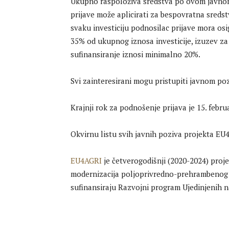
Ukupno raspoloživa sredstva po ovom javnom
prijave može aplicirati za bespovratna sreds
svaku investiciju podnosilac prijave mora osi
35% od ukupnog iznosa investicije, izuzev za 
sufinansiranje iznosi minimalno 20%.
Svi zainteresirani mogu pristupiti javnom po
Krajnji rok za podnošenje prijava je 15. febru
Okvirnu listu svih javnih poziva projekta E
EU4AGRI
je četverogodišnji (2020-2024) projek
modernizacija poljoprivredno-prehrambenog s
sufinansiraju Razvojni program Ujedinjenih n