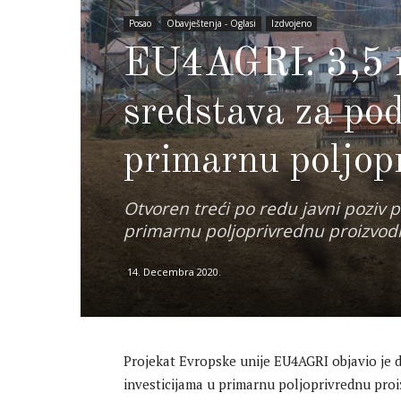
Posao
Obavještenja - Oglasi
Izdvojeno
EU4AGRI: 3,5 m
sredstava za pod
primarnu poljop
Otvoren treći po redu javni poziv 
primarnu poljoprivrednu proizvodnj
14. Decembra 2020.
Projekat Evropske unije EU4AGRI objavio je d
investicijama u primarnu poljoprivrednu proi