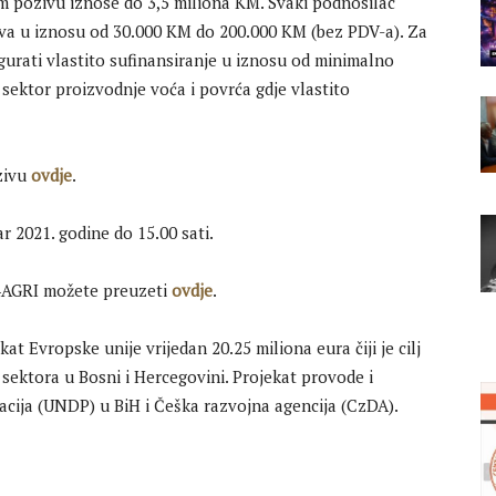
 pozivu iznose do 3,5 miliona KM. Svaki podnosilac
tva u iznosu od 30.000 KM do 200.000 KM (bez PDV-a). Za
gurati vlastito sufinansiranje u iznosu od minimalno
sektor proizvodnje voća i povrća gdje vlastito
zivu
ovdje
.
ar 2021. godine do 15.00 sati.
U4AGRI možete preuzeti
ovdje
.
at Evropske unije vrijedan 20.25 miliona eura čiji je cilj
ektora u Bosni i Hercegovini. Projekat provode i
acija (UNDP) u BiH i Češka razvojna agencija (CzDA).