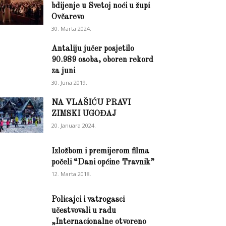
bdijenje u Svetoj noći u župi
Ovčarevo
30. Marta 2024.
Antaliju jučer posjetilo
90.989 osoba, oboren rekord
za juni
30. Juna 2019.
NA VLAŠIĆU PRAVI
ZIMSKI UGOĐAJ
20. Januara 2024.
Izložbom i premijerom filma
počeli “Dani općine Travnik”
12. Marta 2018.
Policajci i vatrogasci
učestvovali u radu
„Internacionalne otvoreno