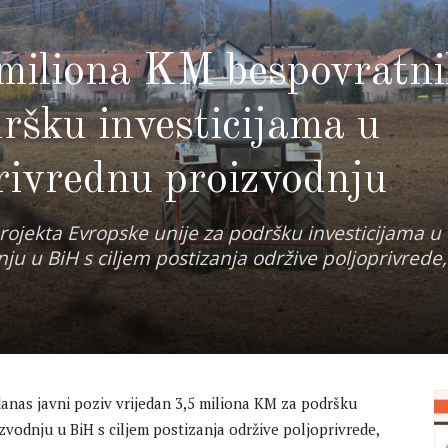
iliona KM bespovratni
ršku investicijama u
rivrednu proizvodnju
projekta Evropske unije za podršku investicijama u
u u BiH s ciljem postizanja održive poljoprivrede,
anas javni poziv vrijedan 3,5 miliona KM za podršku
zvodnju u BiH s ciljem postizanja održive poljoprivrede,