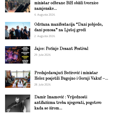
ministar odbrane BiH obišli tvornice
namjenske...
6. Augusta 2026.
Održana manifestacija “Dani pobjede,
dani ponosa” na Ljutoj gredi
2. Augusta 2026.
Jajce: Počinje Desant Festival
29. Jula 2026.
Predsjedavajući Bečirović i ministar
Helez posjetili Bugojno i Gornji Vakuf –...
28. Jula 2026.
Damir Imamović : Vrijednosti
antifašizma treba njegovati, pogotovo
kada se širom...