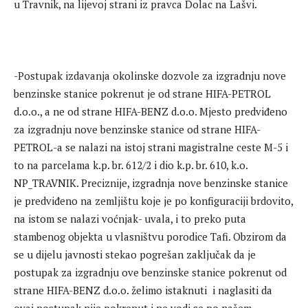
u Travnik, na lijevoj strani iz pravca Dolac na Lašvi.
-Postupak izdavanja okolinske dozvole za izgradnju nove
benzinske stanice pokrenut je od strane HIFA-PETROL
d.o.o., a ne od strane HIFA-BENZ d.o.o. Mjesto predviđeno
za izgradnju nove benzinske stanice od strane HIFA-
PETROL-a se nalazi na istoj strani magistralne ceste M-5 i
to na parcelama k.p. br. 612/2 i dio k.p. br. 610, k.o.
NP_TRAVNIK. Preciznije, izgradnja nove benzinske stanice
je predviđeno na zemljištu koje je po konfiguraciji brdovito,
na istom se nalazi voćnjak- uvala, i to preko puta
stambenog objekta u vlasništvu porodice Tafi. Obzirom da
se u dijelu javnosti stekao pogrešan zaključak da je
postupak za izgradnju ove benzinske stanice pokrenut od
strane HIFA-BENZ d.o.o. želimo istaknuti i naglasiti da