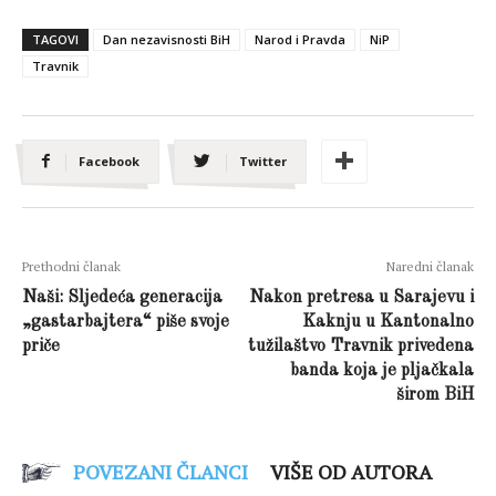
TAGOVI
Dan nezavisnosti BiH
Narod i Pravda
NiP
Travnik
Facebook
Twitter
Prethodni članak
Naredni članak
Naši: Sljedeća generacija
Nakon pretresa u Sarajevu i
„gastarbajtera“ piše svoje
Kaknju u Kantonalno
priče
tužilaštvo Travnik privedena
banda koja je pljačkala
širom BiH
POVEZANI ČLANCI
VIŠE OD AUTORA