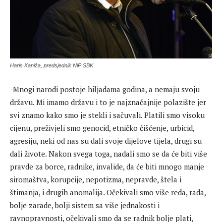
Haris Kaniža, predsjednik NiP SBK
-Mnogi narodi postoje hiljadama godina, a nemaju svoju
državu. Mi imamo državu i to je najznačajnije polazište jer
svi znamo kako smo je stekli i sačuvali. Platili smo visoku
cijenu, preživjeli smo genocid, etničko čišćenje, urbicid,
agresiju, neki od nas su dali svoje dijelove tijela, drugi su
dali živote. Nakon svega toga, nadali smo se da će biti više
pravde za borce, radnike, invalide, da će biti mnogo manje
siromaštva, korupcije, nepotizma, nepravde, štela i
štimanja, i drugih anomalija. Očekivali smo više reda, rada,
bolje zarade, bolji sistem sa više jednakosti i
ravnopravnosti, očekivali smo da se radnik bolje plati,