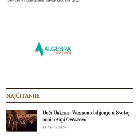
“Dani šejha Abdulvehaba Ilhamije Žepčaka” 2022
NAJČITANIJE
Uoči Uskrsa: Vazmeno bdijenje u Svetoj
noći u župi Ovčarevo
30. Marta 2024.