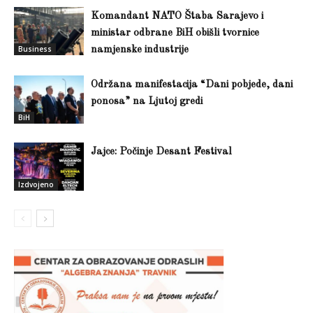
Komandant NATO Štaba Sarajevo i
ministar odbrane BiH obišli tvornice
Business
namjenske industrije
Održana manifestacija “Dani pobjede, dani
ponosa” na Ljutoj gredi
BiH
Jajce: Počinje Desant Festival
Izdvojeno