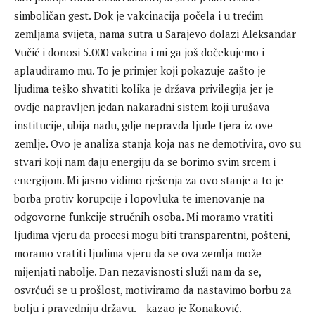
simboličan gest. Dok je vakcinacija počela i u trećim
zemljama svijeta, nama sutra u Sarajevo dolazi Aleksandar
Vučić i donosi 5.000 vakcina i mi ga još dočekujemo i
aplaudiramo mu. To je primjer koji pokazuje zašto je
ljudima teško shvatiti kolika je država privilegija jer je
ovdje napravljen jedan nakaradni sistem koji urušava
institucije, ubija nadu, gdje nepravda ljude tjera iz ove
zemlje. Ovo je analiza stanja koja nas ne demotivira, ovo su
stvari koji nam daju energiju da se borimo svim srcem i
energijom. Mi jasno vidimo rješenja za ovo stanje a to je
borba protiv korupcije i lopovluka te imenovanje na
odgovorne funkcije stručnih osoba. Mi moramo vratiti
ljudima vjeru da procesi mogu biti transparentni, pošteni,
moramo vratiti ljudima vjeru da se ova zemlja može
mijenjati nabolje. Dan nezavisnosti služi nam da se,
osvrćući se u prošlost, motiviramo da nastavimo borbu za
bolju i pravedniju državu. – kazao je Konaković.