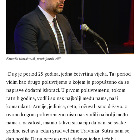
Elmedin Konaković, predsjednik NIP
-Dug je period 25 godina, jedna četvrtina vijeka. Taj period
vidim kao drugo poluvrijeme u kojem je propušteno da se
naprave dodatni iskoraci. U prvom poluvremenu, tokom
ratnih godina, vodili su nas najbolji među nama, naši
komandanti Armije, jedinica, četa, i očuvali smo državu. U
ovom drugom poluvremenu nisu nas vodili najbolji među
nama i, nažalost, imamo takvu situaciju da nam se svake
godine iseljava jedan grad veličine Travnika. Sutra nam se,
dan poslije Dana nezavisnosti, dešava jedan težak i