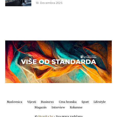
18. Decembra 2025.
Naslovnica
Vijesti
Business
Crna hronika
Sport
Lifestyle
Magazin
Interview
Kolumne
©
Hronika.ba
- Sva prava zadržana