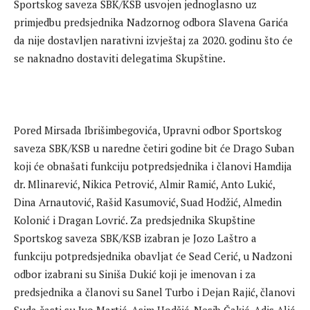
Sportskog saveza SBK/KSB usvojen jednoglasno uz
primjedbu predsjednika Nadzornog odbora Slavena Garića
da nije dostavljen narativni izvještaj za 2020. godinu što će
se naknadno dostaviti delegatima Skupštine.
Pored Mirsada Ibrišimbegovića, Upravni odbor Sportskog
saveza SBK/KSB u naredne četiri godine bit će Drago Suban
koji će obnašati funkciju potpredsjednika i članovi Hamdija
dr. Mlinarević, Nikica Petrović, Almir Ramić, Anto Lukić,
Dina Arnautović, Rašid Kasumović, Suad Hodžić, Almedin
Kolonić i Dragan Lovrić. Za predsjednika Skupštine
Sportskog saveza SBK/KSB izabran je Jozo Laštro a
funkciju potpredsjednika obavljat će Sead Cerić, u Nadzoni
odbor izabrani su Siniša Dukić koji je imenovan i za
predsjednika a članovi su Sanel Turbo i Dejan Rajić, članovi
Suda časti su Ivo Martić, Asim Hodžić, Nesib Čakić, Adis Alić