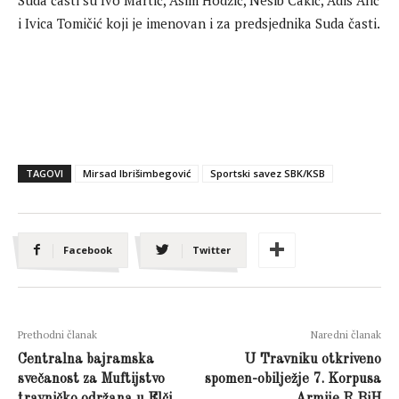
i Ivica Tomičić koji je imenovan i za predsjednika Suda časti.
TAGOVI
Mirsad Ibrišimbegović
Sportski savez SBK/KSB
Facebook
Twitter
Prethodni članak
Naredni članak
Centralna bajramska
U Travniku otkriveno
svečanost za Muftijstvo
spomen-obilježje 7. Korpusa
travničko održana u Elči
Armije R BiH