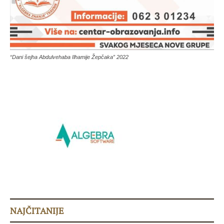
“Dani šejha Abdulvehaba Ilhamije Žepčaka” 2022
NAJČITANIJE