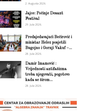
2. Augusta 2026.
Jajce: Počinje Desant
Festival
29. Jula 2026.
Predsjedavajući Bečirović i
ministar Helez posjetili
Bugojno i Gornji Vakuf –...
28. Jula 2026.
Damir Imamović :
Vrijednosti antifašizma
treba njegovati, pogotovo
kada se širom...
28. Jula 2026.