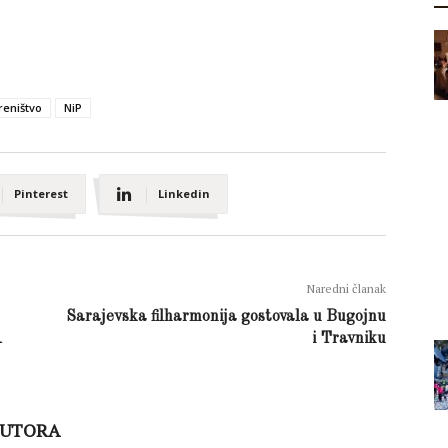
reništvo
NiP
Pinterest
Linkedin
Naredni članak
Sarajevska filharmonija gostovala u Bugojnu
A
i Travniku
AUTORA