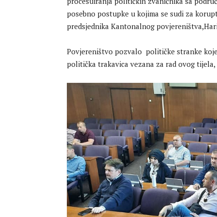
procesuiranja političkih zvaničnika sa područ
posebno postupke u kojima se sudi za koruptiv
predsjednika Kantonalnog povjereništva,Hari
Povjereništvo pozvalo političke stranke koje
politička trakavica vezana za rad ovog tijela, 