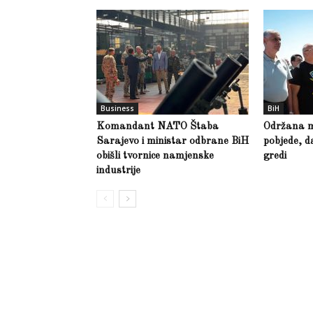
Business
BiH
Komandant NATO Štaba
Održana m
Sarajevo i ministar odbrane BiH
pobjede, d
obišli tvornice namjenske
gredi
industrije