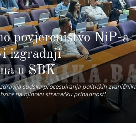
no povjereništvo NiP-a
vi izgradnji
ana u SBK
dravlja sudska procesuiranja političkih zvaničnik
zira na njihovu stranačku pripadnost!