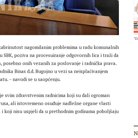
“D
 zabrinutost nagomilanim problemima u radu komunalnih
SBK, poziva na procesuiranje odgovornih lica i traži da
a, posebno onih vezanih za poslovanje i radnička prava.
dnika Binas d.d. Bugojno u vezi sa neisplaćivanjem
latu. – navodi se u saopćenju.
e svim zdravstvenim radnicima koji su dali ogroman
usa, ali istovremeno osuđuje nadležne organe vlasti
na i koji nisu uspjeli da u prethodnim godinama poboljšaju
N