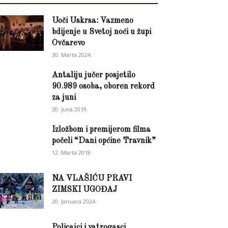
Uoči Uskrsa: Vazmeno
bdijenje u Svetoj noći u župi
Ovčarevo
30. Marta 2024.
Antaliju jučer posjetilo
90.989 osoba, oboren rekord
za juni
30. Juna 2019.
Izložbom i premijerom filma
počeli “Dani općine Travnik”
12. Marta 2018.
NA VLAŠIĆU PRAVI
ZIMSKI UGOĐAJ
20. Januara 2024.
Policajci i vatrogasci