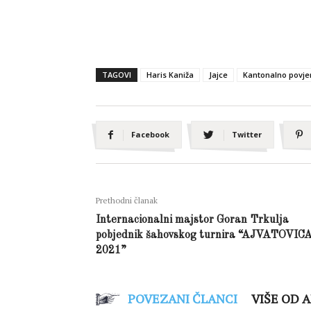
TAGOVI
Haris Kaniža
Jajce
Kantonalno povje
Facebook
Twitter
Prethodni članak
Internacionalni majstor Goran Trkulja
pobjednik šahovskog turnira “AJVATOVIC
2021”
POVEZANI ČLANCI
VIŠE OD 