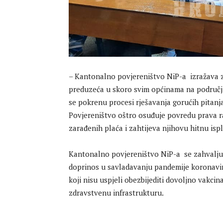
– Kantonalno povjereništvo NiP-a izražava
preduzeća u skoro svim općinama na području 
se pokrenu procesi rješavanja gorućih pitanj
Povjereništvo oštro osuđuje povredu prava ra
zarađenih plaća i zahtijeva njihovu hitnu isp
Kantonalno povjereništvo NiP-a se zahvaljuj
doprinos u savladavanju pandemije koronavir
koji nisu uspjeli obezbijediti dovoljno vakci
zdravstvenu infrastrukturu.