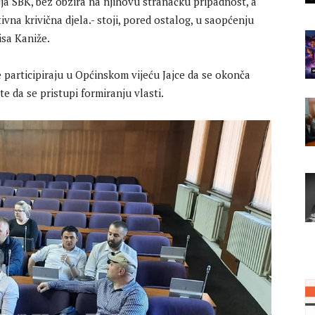
ja SBK, bez obzira na njihovu stranačku pripadnost, a
na krivična djela.- stoji, pored ostalog, u saopćenju
sa Kaniže.
 participiraju u Općinskom vijeću Jajce da se okonča
te da se pristupi formiranju vlasti.