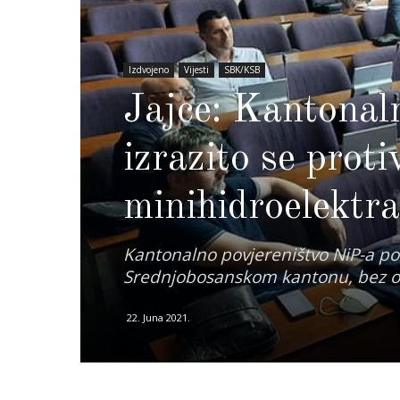
Izdvojeno
Vijesti
SBK/KSB
Jajce: Kantonal
izrazito se proti
minihidroelektr
Kantonalno povjereništvo NiP-a poz
Srednjobosanskom kantonu, bez ob
22. Juna 2021.