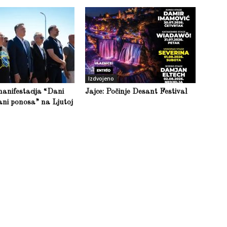
Izdvojeno
anifestacija “Dani
Jajce: Počinje Desant Festival
ani ponosa” na Ljutoj