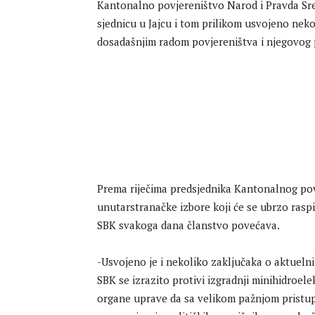
Kantonalno povjereništvo Narod i Pravda Sr
sjednicu u Jajcu i tom prilikom usvojeno neko
dosadašnjim radom povjereništva i njegovog 
Prema riječima predsjednika Kantonalnog pov
unutarstranačke izbore koji će se ubrzo raspi
SBK svakoga dana članstvo povećava.
-Usvojeno je i nekoliko zaključaka o aktueln
SBK se izrazito protivi izgradnji minihidroel
organe uprave da sa velikom pažnjom pristup