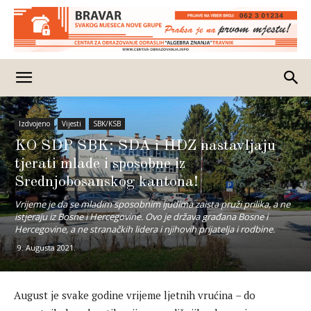
Izdvojeno
Vijesti
SBK/KSB
KO SDP SBK: SDA i HDZ nastavljaju
tjerati mlade i sposobne iz
Srednjobosanskog kantona!
Vrijeme je da se mladim sposobnim ljudima zaista pruži prilika, a ne
istjeraju iz Bosne i Hercegovine. Ovo je država građana Bosne i
Hercegovine, a ne stranačkih lidera i njihovih prijatelja i rodbine.
9. Augusta 2021.
August je svake godine vrijeme ljetnih vrućina – do