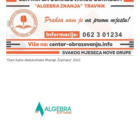
“Dani šejha Abdulvehaba Ilhamije Žepčaka” 2022