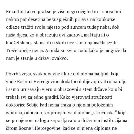
Rezultat takve prakse je više nego očigledan – sposobni
nakon par desetina bezuspješnih prijava na konkurse
odlaze tražiti svoje mjesto pod suncem tuđeg neba, dok
naša djeca, koju obrazuju ovi kadrovi, maštaju ili o
budžetskim jaslama ili u školi uče samo njemački jezik.
Treće opcije nema. A onda su svi u čudu kako je moguće da
nam je stanje u državi ovakvo.
Povrh svega, svakodnevne afere o diplomama ljudi koji
vode Bosnu i Hercegovinu dodatno dolijevaju vatru na ulje
i samo urušavaju vjeru u obrazovni sistem države koju bi
trebali svi zajedno graditi. Kako vjerovati stručnosti
doktorice Sebije kad nema traga o njenim položenim
ispitima, odnosno, ko provjerava diplome „stručnjaka“ koji
se po njenom nalogu zapošljavaju u državnim institucijama
širom Bosne i Hercegovine, kad se ni njena diploma ne