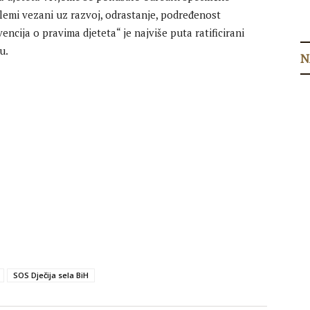
oblemi vezani uz razvoj, odrastanje, podređenost
encija o pravima djeteta“ je najviše puta ratificirani
u.
N
SOS Dječija sela BiH