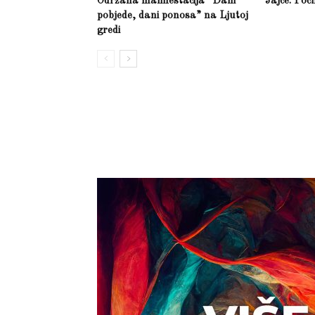
Održana manifestacija “Dani
Jajce: Poč
pobjede, dani ponosa” na Ljutoj
gredi