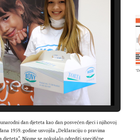
“D
narodni dan djeteta kao dan posvećen djeci i njihovoj
dana 1959. godine usvojila „Deklaraciju o pravima
a djeteta“. Njome se pokušalo odrediti specifične