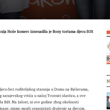
ja Hoše komerc iznenadila je Bony tortama djecu SOS
N
djecu bez roditeljskog staranja u Domu na Bjelavama,
 sarajevskog vrtića u našoj Tvornici slastica, a ove
ela BiH. Na žalost, ni ove godine zbog okolnosti
isane, nismo mogli organizirati druženje sa djecom.