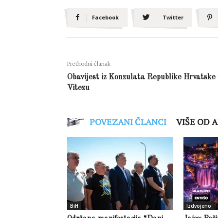
Facebook
Twitter
Prethodni članak
Obavijest iz Konzulata Republike Hrvatske
Vitezu
POVEZANI ČLANCI
VIŠE OD 
BiH
Izdvojeno