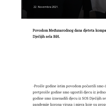
22. Novembra 2021.
Povodom Međunarodnog dana djeteta kompani
Dječijih sela BiH.
-Prošle godine istim povodom počastili smo 
pretprošle godine smo ugostili djecu iz jednog
godine smo iznenadili djecu iz SOS Dječijih s
pandemije korona virusa i mjera koje su prop