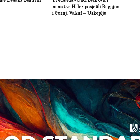
inje Desant Festival
Predsjedavajući Bečirović i
ministar Helez posjetili Bugojno
i Gornji Vakuf – Uskoplje