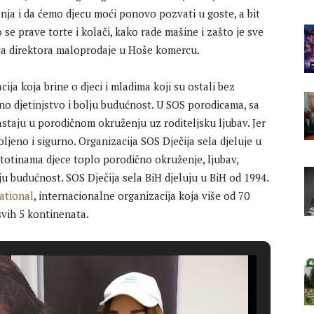
nja i da ćemo djecu moći ponovo pozvati u goste, a bit
o se prave torte i kolači, kako rade mašine i zašto je sve
ica direktora maloprodaje u Hoše komercu.
ja koja brine o djeci i mladima koji su ostali bez
tno djetinjstvo i bolju budućnost. U SOS porodicama, sa
astaju u porodičnom okruženju uz roditeljsku ljubav. Jer
oljeno i sigurno. Organizacija SOS Dječija sela djeluje u
stotinama djece toplo porodično okruženje, ljubav,
lju budućnost. SOS Dječija sela BiH djeluju u BiH od 1994.
ational
, internacionalne organizacija koja više od 70
svih 5 kontinenata.