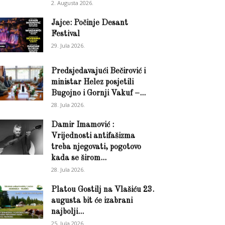
2. Augusta 2026.
Jajce: Počinje Desant
Festival
29. Jula 2026.
Predsjedavajući Bečirović i
ministar Helez posjetili
Bugojno i Gornji Vakuf –...
28. Jula 2026.
Damir Imamović :
Vrijednosti antifašizma
treba njegovati, pogotovo
kada se širom...
28. Jula 2026.
Platou Gostilj na Vlašiću 23.
augusta bit će izabrani
najbolji...
25. Jula 2026.