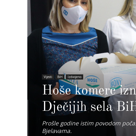
Vijesti
BiH
Izdvojeno
Hoše komerc izn
Dječijih sela Bi
Prošle godine istim povodom počas
Bjelavama.