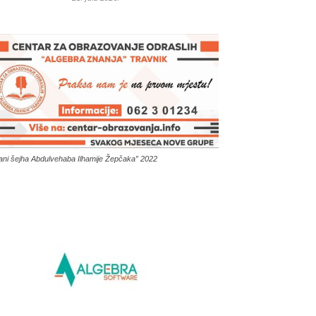
ani šejha Abdulvehaba Ilhamije Žepčaka” 2022