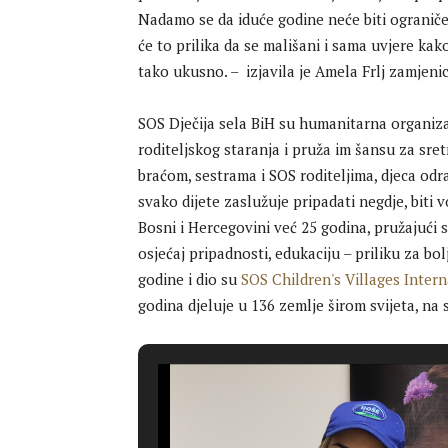
Nadamo se da iduće godine neće biti ograniče
će to prilika da se mališani i sama uvjere kak
tako ukusno. – izjavila je Amela Frlj zamjen
SOS Dječija sela BiH su humanitarna organizaci
roditeljskog staranja i pruža im šansu za sre
braćom, sestrama i SOS roditeljima, djeca odr
svako dijete zaslužuje pripadati negdje, biti v
Bosni i Hercegovini već 25 godina, pružajući 
osjećaj pripadnosti, edukaciju – priliku za bo
godine i dio su
SOS Children's Villages Intern
godina djeluje u 136 zemlje širom svijeta, na 