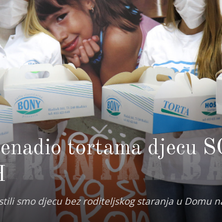
enadio tortama djecu 
H
tili smo djecu bez roditeljskog staranja u Domu n