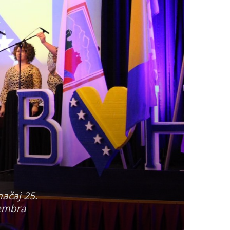
načaj 25.
vembra