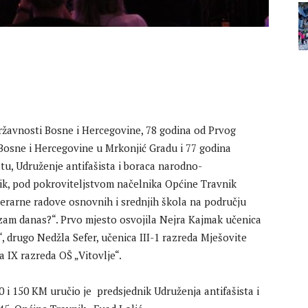
žavnosti Bosne i Hercegovine, 78 godina od Prvog
 Bosne i Hercegovine u Mrkonjić Gradu i 77 godina
u, Udruženje antifašista i boraca narodno-
ik, pod pokroviteljstvom načelnika Općine Travnik
terarne radove osnovnih i srednjih škola na području
zam danas?“. Prvo mjesto osvojila Nejra Kajmak učenica
“, drugo Nedžla Sefer, učenica III-1 razreda Mješovite
a IX razreda OŠ „Vitovlje“.
 i 150 KM uručio je predsjednik Udruženja antifašista i