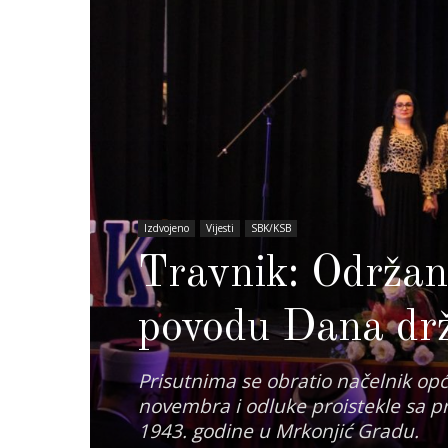
Izdvojeno
Vijesti
SBK/KSB
Travnik: Održan
povodu Dana dr
Prisutnima se obratio načelnik opći
novembra i odluke proistekle sa 
1943. godine u Mrkonjić Gradu.