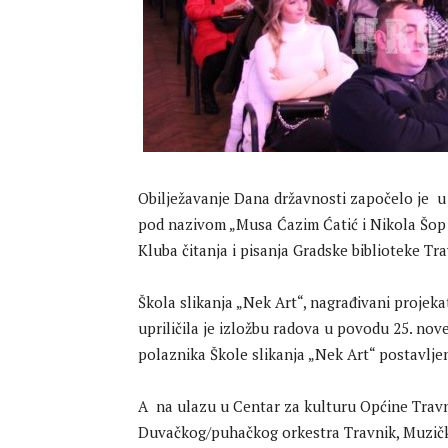
Obilježavanje Dana državnosti započelo je u 
pod nazivom „Musa Ćazim Ćatić i Nikola Šop –
Kluba čitanja i pisanja Gradske biblioteke Tra
Škola slikanja „Nek Art“, nagrađivani projekat
upriličila je izložbu radova u povodu 25. no
polaznika Škole slikanja „Nek Art“ postavlje
A na ulazu u Centar za kulturu Općine Travn
Duvačkog/puhačkog orkestra Travnik, Muzičk