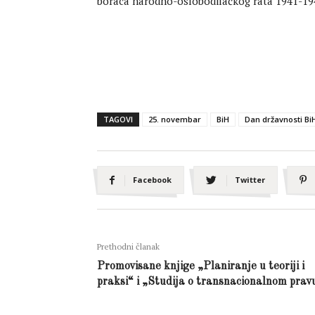
boraca narodno-oslobodilačkog rata 1941-194
TAGOVI
25. novembar
BiH
Dan državnosti Bi
Facebook
Twitter
Prethodni članak
Promovisane knjige „Planiranje u teoriji i
praksi“ i „Studija o transnacionalnom prav