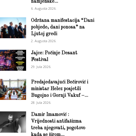
namjenske...
6. Augusta 2026.
Održana manifestacija “Dani
pobjede, dani ponosa” na
Ljutoj gredi
2. Augusta 2026.
Jajce: Počinje Desant
Festival
29. Jula 2026.
Predsjedavajući Bečirović i
ministar Helez posjetili
Bugojno i Gornji Vakuf –...
28. Jula 2026.
Damir Imamović :
Vrijednosti antifašizma
treba njegovati, pogotovo
kada se širom...