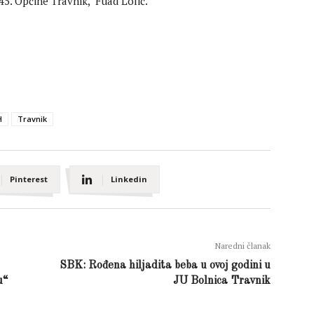
5. Općine Travnik, Fuad Lolić.
H
Travnik
Pinterest
Linkedin
Naredni članak
SBK: Rođena hiljadita beba u ovoj godini u
u“
JU Bolnica Travnik