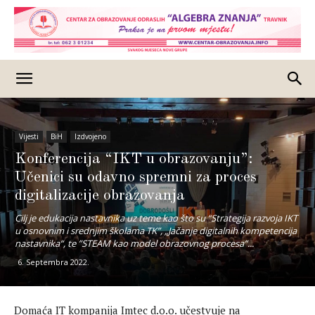
Vijesti
BiH
Izdvojeno
Konferencija “IKT u obrazovanju”:
Učenici su odavno spremni za proces
digitalizacije obrazovanja
Cilj je edukacija nastavnika uz teme kao što su “Strategija razvoja IKT
u osnovnim i srednjim školama TK”, „Jačanje digitalnih kompetencija
nastavnika“, te ”STEAM kao model obrazovnog procesa”...
6. Septembra 2022.
Domaća IT kompanija Imtec d.o.o. učestvuje na