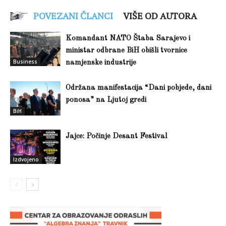
POVEZANI ČLANCI
VIŠE OD AUTORA
Komandant NATO Štaba Sarajevo i
ministar odbrane BiH obišli tvornice
Business
namjenske industrije
Održana manifestacija “Dani pobjede, dani
ponosa” na Ljutoj gredi
BiH
Jajce: Počinje Desant Festival
Izdvojeno