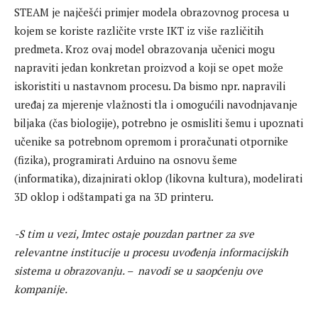
STEAM je najčešći primjer modela obrazovnog procesa u
kojem se koriste različite vrste IKT iz više različitih
predmeta. Kroz ovaj model obrazovanja učenici mogu
napraviti jedan konkretan proizvod a koji se opet može
iskoristiti u nastavnom procesu. Da bismo npr. napravili
uređaj za mjerenje vlažnosti tla i omogućili navodnjavanje
biljaka (čas biologije), potrebno je osmisliti šemu i upoznati
učenike sa potrebnom opremom i proračunati otpornike
(fizika), programirati Arduino na osnovu šeme
(informatika), dizajnirati oklop (likovna kultura), modelirati
3D oklop i odštampati ga na 3D printeru.
-S tim u vezi, Imtec ostaje pouzdan partner za sve
relevantne institucije u procesu uvođenja informacijskih
sistema u obrazovanju. – navodi se u saopćenju ove
kompanije.