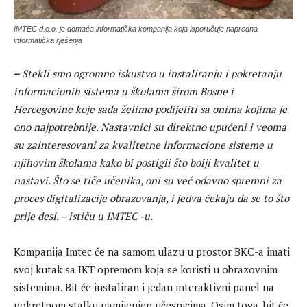
IMTEC d.o.o. je domaća informatička kompanija koja isporučuje napredna
informatička rješenja
–
Stekli smo ogromno iskustvo u instaliranju i pokretanju
informacionih sistema u školama širom Bosne i
Hercegovine koje sada želimo podijeliti sa onima kojima je
ono najpotrebnije. Nastavnici su direktno upućeni i veoma
su zainteresovani za kvalitetne informacione sisteme u
njihovim školama kako bi postigli što bolji kvalitet u
nastavi. Što se tiče učenika, oni su već odavno spremni za
proces digitalizacije obrazovanja, i jedva čekaju da se to što
prije desi. – ističu u IMTEC -u.
Kompanija Imtec će na samom ulazu u prostor BKC-a imati
svoj kutak sa IKT opremom koja se koristi u obrazovnim
sistemima. Bit će instaliran i jedan interaktivni panel na
pokretnom stalku namijenjen učesnicima. Osim toga, bit će