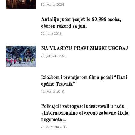
30. Marta 2024.
Antaliju jučer posjetilo 90.989 osoba,
oboren rekord za juni
30. Juna 2019.
NA VLAŠIĆU PRAVI ZIMSKI UGOĐAJ
20. Januara 2024.
Izložbom i premijerom filma počeli “Dani
općine Travnik”
12. Marta 2018.
Policajci i vatrogasci učestvovali u radu
„Internacionalne otvoreno zabavne škola
nogometa...
23. Augusta 2017.