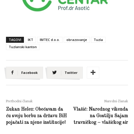
TAGOVI
IKT
IMTEC d.o.o.
obrazovanje
Tuzla
Tuzlanski kanton
Facebook
Twitter
Prethodni članak
Naredni članak
Zukan Helez: Obećavam da
Vlašić: Narednog vikenda
ću svoju borbu za državu BiH
na Gostilju Sajam
pojačati za njene institucije!
travničkog – vlašićkog sir