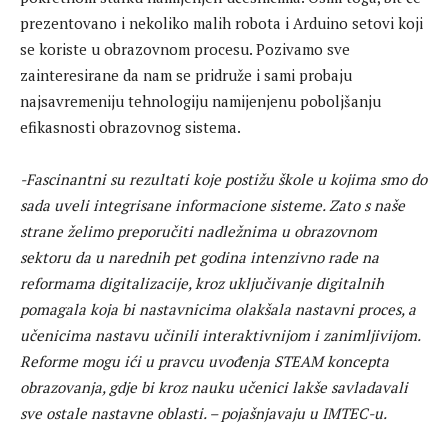
prezentovano i nekoliko malih robota i Arduino setovi koji
se koriste u obrazovnom procesu. Pozivamo sve
zainteresirane da nam se pridruže i sami probaju
najsavremeniju tehnologiju namijenjenu poboljšanju
efikasnosti obrazovnog sistema.
-Fascinantni su rezultati koje postižu škole u kojima smo do
sada uveli integrisane informacione sisteme. Zato s naše
strane želimo preporučiti nadležnima u obrazovnom
sektoru da u narednih pet godina intenzivno rade na
reformama digitalizacije, kroz uključivanje digitalnih
pomagala koja bi nastavnicima olakšala nastavni proces, a
učenicima nastavu učinili interaktivnijom i zanimljivijom.
Reforme mogu ići u pravcu uvođenja STEAM koncepta
obrazovanja, gdje bi kroz nauku učenici lakše savladavali
sve ostale nastavne oblasti. – pojašnjavaju u IMTEC-u.