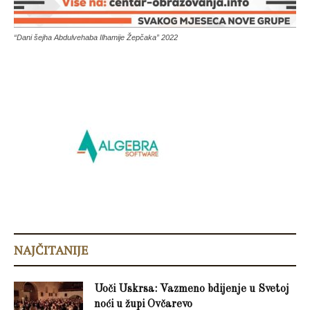
“Dani šejha Abdulvehaba Ilhamije Žepčaka” 2022
NAJČITANIJE
Uoči Uskrsa: Vazmeno bdijenje u Svetoj
noći u župi Ovčarevo