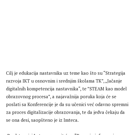
Cilj je edukacija nastavnika uz teme kao što su “Strategija
razvoja IKT u osnovnim i srednjim školama TK”, „Jačanje
digitalnih kompetencija nastavnika“, te ”STEAM kao model
obrazovnog procesa”, a najavažnija poruka koja će se
poslati sa Konferencije je da su učenici već odavno spremni
za proces digitalizacije obrazovanja, te da jedva čekaju da
se ona desi, saopšteno je iz Imteca.