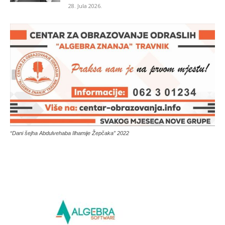
28. Jula 2026.
“Dani šejha Abdulvehaba Ilhamije Žepčaka” 2022