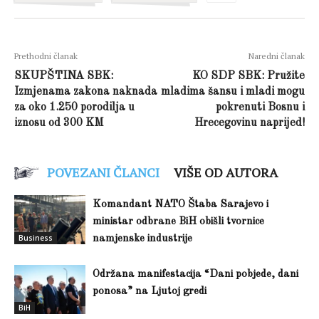
Prethodni članak
Naredni članak
SKUPŠTINA SBK:
KO SDP SBK: Pružite
Izmjenama zakona naknada
mladima šansu i mladi mogu
za oko 1.250 porodilja u
pokrenuti Bosnu i
iznosu od 300 KM
Hrecegovinu naprijed!
POVEZANI ČLANCI
VIŠE OD AUTORA
Komandant NATO Štaba Sarajevo i
ministar odbrane BiH obišli tvornice
Business
namjenske industrije
Održana manifestacija “Dani pobjede, dani
ponosa” na Ljutoj gredi
BiH