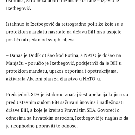
ostalima, zato neka dobro razmisle šta rade – izjavio je
Izetbegović.
Istaknuo je Izetbegović da retrogradne politike koje su u
proteklom mandatu nasrtale na državu BiH nisu uspjele
postići niti jedan od svojih ciljeva.
– Danas je Dodik otišao kod Putina, a NATO je došao na
Manjaču – poručio je Izetbegović, podsjetivši da je BiH u
proteklom mandatu, uprkos otporima i opstrukcijama,
aktivirala Akcioni plan za članstvo u NATO-u.
Predsjednik SDA je istaknuo značaj šest apelacija kojima su
pred Ustavnim sudom BiH sačuvani imovina i nadležnosti
države BiH, a koje je kreirao Pravni tim SDA. Govoreći o
odnosima sa hrvatskim narodom, Izetbegović je naglasio da
je neophodno popraviti te odnose.