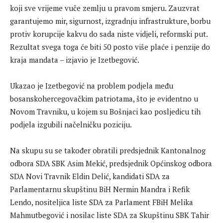
koji sve vrijeme vuče zemlju u pravom smjeru. Zauzvrat
garantujemo mir, sigurnost, izgradnju infrastrukture, borbu
protiv korupcije kakvu do sada niste vidjeli, reformski put.
Rezultat svega toga će biti 50 posto više plaće i penzije do
kraja mandata – izjavio je Izetbegović.
Ukazao je Izetbegović na problem podjela među
bosanskohercegovačkim patriotama, što je evidentno u
Novom Travniku, u kojem su Bošnjaci kao posljedicu tih
podjela izgubili načelničku poziciju.
Na skupu su se također obratili predsjednik Kantonalnog
odbora SDA SBK Asim Mekić, predsjednik Općinskog odbora
SDA Novi Travnik Eldin Delić, kandidati SDA za
Parlamentarnu skupštinu BiH Nermin Mandra i Refik
Lendo, nositeljica liste SDA za Parlament FBiH Melika
Mahmutbegović i nosilac liste SDA za Skupštinu SBK Tahir