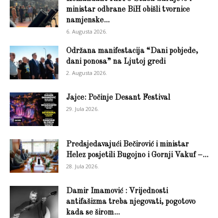
ministar odbrane BiH obišli tvornice
namjenske...
6. Augusta 2026.
Održana manifestacija “Dani pobjede,
dani ponosa” na Ljutoj gredi
2. Augusta 2026.
Jajce: Počinje Desant Festival
29. Jula 2026.
Predsjedavajući Bečirović i ministar
Helez posjetili Bugojno i Gornji Vakuf –...
28. Jula 2026.
Damir Imamović : Vrijednosti
antifašizma treba njegovati, pogotovo
kada se širom...