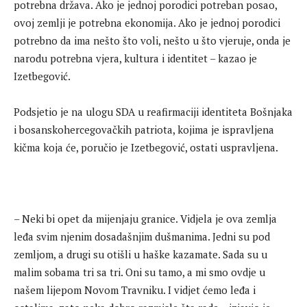
potrebna država. Ako je jednoj porodici potreban posao,
ovoj zemlji je potrebna ekonomija. Ako je jednoj porodici
potrebno da ima nešto što voli, nešto u što vjeruje, onda je
narodu potrebna vjera, kultura i identitet – kazao je
Izetbegović.
Podsjetio je na ulogu SDA u reafirmaciji identiteta Bošnjaka
i bosanskohercegovačkih patriota, kojima je ispravljena
kičma koja će, poručio je Izetbegović, ostati uspravljena.
– Neki bi opet da mijenjaju granice. Vidjela je ova zemlja
leđa svim njenim dosadašnjim dušmanima. Jedni su pod
zemljom, a drugi su otišli u haške kazamate. Sada su u
malim sobama tri sa tri. Oni su tamo, a mi smo ovdje u
našem lijepom Novom Travniku. I vidjet ćemo leđa i