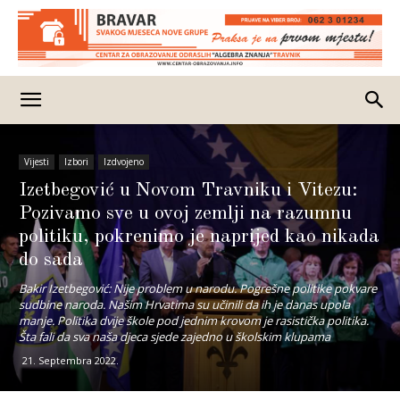
Vijesti
Izbori
Izdvojeno
Izetbegović u Novom Travniku i Vitezu:
Pozivamo sve u ovoj zemlji na razumnu
politiku, pokrenimo je naprijed kao nikada
do sada
Bakir Izetbegović: Nije problem u narodu. Pogrešne politike pokvare
sudbine naroda. Našim Hrvatima su učinili da ih je danas upola
manje. Politika dvije škole pod jednim krovom je rasistička politika.
Šta fali da sva naša djeca sjede zajedno u školskim klupama
21. Septembra 2022.