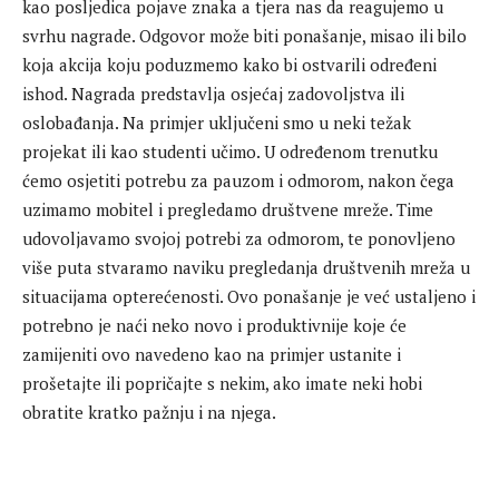
kao posljedica pojave znaka a tjera nas da reagujemo u
svrhu nagrade. Odgovor može biti ponašanje, misao ili bilo
koja akcija koju poduzmemo kako bi ostvarili određeni
ishod. Nagrada predstavlja osjećaj zadovoljstva ili
oslobađanja. Na primjer uključeni smo u neki težak
projekat ili kao studenti učimo. U određenom trenutku
ćemo osjetiti potrebu za pauzom i odmorom, nakon čega
uzimamo mobitel i pregledamo društvene mreže. Time
udovoljavamo svojoj potrebi za odmorom, te ponovljeno
više puta stvaramo naviku pregledanja društvenih mreža u
situacijama opterećenosti. Ovo ponašanje je već ustaljeno i
potrebno je naći neko novo i produktivnije koje će
zamijeniti ovo navedeno kao na primjer ustanite i
prošetajte ili popričajte s nekim, ako imate neki hobi
obratite kratko pažnju i na njega.