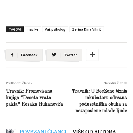
TAGOVI
navike
Vaš psiholog
Zerina Dina Vihrić
Facebook
Twitter
Prethodni članak
Naredni članak
Travnik: Promovisana
Travnik: U BeeZone biznis
knjiga “Deseta vrata
inkubatoru održana
pakla” Rezaka Hukanovića
poduzetnička obuka za
nezaposlene mlade ljude
POVEZANI ČLANCI
VIŠE OD AUTORA