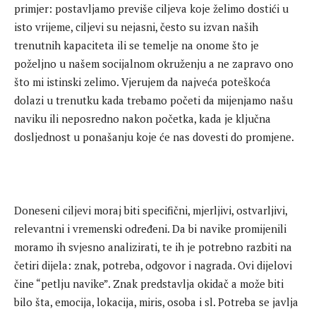
primjer: postavljamo previše ciljeva koje želimo dostići u
isto vrijeme, ciljevi su nejasni, često su izvan naših
trenutnih kapaciteta ili se temelje na onome što je
poželjno u našem socijalnom okruženju a ne zapravo ono
što mi istinski zelimo. Vjerujem da najveća poteškoća
dolazi u trenutku kada trebamo početi da mijenjamo našu
naviku ili neposredno nakon početka, kada je ključna
dosljednost u ponašanju koje će nas dovesti do promjene.
Doneseni ciljevi moraj biti specifični, mjerljivi, ostvarljivi,
relevantni i vremenski određeni. Da bi navike promijenili
moramo ih svjesno analizirati, te ih je potrebno razbiti na
četiri dijela: znak, potreba, odgovor i nagrada. Ovi dijelovi
čine “petlju navike”. Znak predstavlja okidač a može biti
bilo šta, emocija, lokacija, miris, osoba i sl. Potreba se javlja