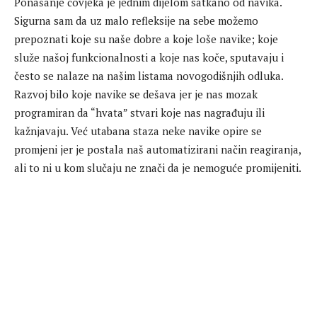
Ponašanje čovjeka je jednim dijelom satkano od navika.
Sigurna sam da uz malo refleksije na sebe možemo
prepoznati koje su naše dobre a koje loše navike; koje
služe našoj funkcionalnosti a koje nas koče, sputavaju i
često se nalaze na našim listama novogodišnjih odluka.
Razvoj bilo koje navike se dešava jer je nas mozak
programiran da “hvata” stvari koje nas nagrađuju ili
kažnjavaju. Već utabana staza neke navike opire se
promjeni jer je postala naš automatizirani način reagiranja,
ali to ni u kom slučaju ne znači da je nemoguće promijeniti.