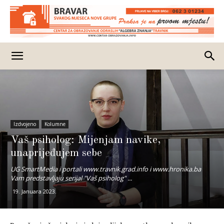
Izdvojeno
Kolumne
Vaš psiholog: Mijenjam navike,
unaprijeđujem sebe
UG SmartMedia i portali www.travnik.grad.info i www.hronika.ba
Vam predstavljaju serijal "Vaš psiholog" ...
19. Januara 2023.