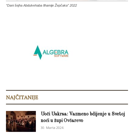
“Dani šejha Abdulvehaba Ilhamije Žepčaka” 2022
NAJČITANIJE
Uoči Uskrsa: Vazmeno bdijenje u Svetoj
noći u župi Ovčarevo
30. Marta 2024.