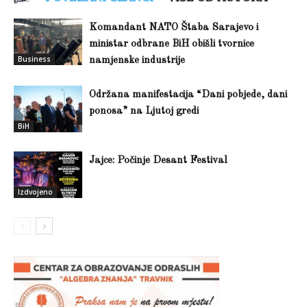
Komandant NATO Štaba Sarajevo i
ministar odbrane BiH obišli tvornice
Business
namjenske industrije
Održana manifestacija “Dani pobjede, dani
ponosa” na Ljutoj gredi
BiH
Jajce: Počinje Desant Festival
Izdvojeno