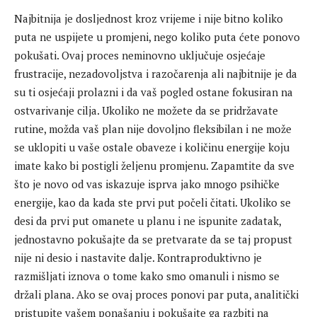
Najbitnija je dosljednost kroz vrijeme i nije bitno koliko
puta ne uspijete u promjeni, nego koliko puta ćete ponovo
pokušati. Ovaj proces neminovno uključuje osjećaje
frustracije, nezadovoljstva i razočarenja ali najbitnije je da
su ti osjećaji prolazni i da vaš pogled ostane fokusiran na
ostvarivanje cilja. Ukoliko ne možete da se pridržavate
rutine, možda vaš plan nije dovoljno fleksibilan i ne može
se uklopiti u vaše ostale obaveze i količinu energije koju
imate kako bi postigli željenu promjenu. Zapamtite da sve
što je novo od vas iskazuje isprva jako mnogo psihičke
energije, kao da kada ste prvi put počeli čitati. Ukoliko se
desi da prvi put omanete u planu i ne ispunite zadatak,
jednostavno pokušajte da se pretvarate da se taj propust
nije ni desio i nastavite dalje. Kontraproduktivno je
razmišljati iznova o tome kako smo omanuli i nismo se
držali plana. Ako se ovaj proces ponovi par puta, analitički
pristupite vašem ponašanju i pokušajte ga razbiti na