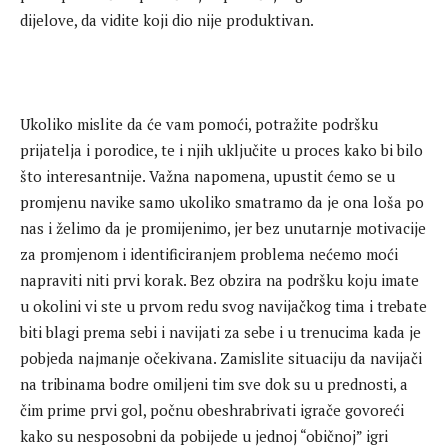
dijelove, da vidite koji dio nije produktivan.
Ukoliko mislite da će vam pomoći, potražite podršku
prijatelja i porodice, te i njih uključite u proces kako bi bilo
što interesantnije. Važna napomena, upustit ćemo se u
promjenu navike samo ukoliko smatramo da je ona loša po
nas i želimo da je promijenimo, jer bez unutarnje motivacije
za promjenom i identificiranjem problema nećemo moći
napraviti niti prvi korak. Bez obzira na podršku koju imate
u okolini vi ste u prvom redu svog navijačkog tima i trebate
biti blagi prema sebi i navijati za sebe i u trenucima kada je
pobjeda najmanje očekivana. Zamislite situaciju da navijači
na tribinama bodre omiljeni tim sve dok su u prednosti, a
čim prime prvi gol, počnu obeshrabrivati igrače govoreći
kako su nesposobni da pobijede u jednoj “običnoj” igri