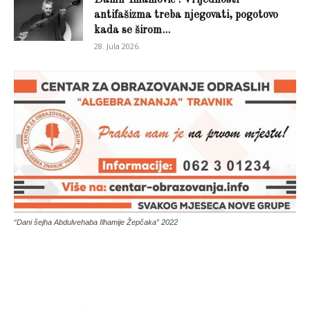
Damir Imamović : Vrijednosti
antifašizma treba njegovati, pogotovo
kada se širom...
28. Jula 2026.
“Dani šejha Abdulvehaba Ilhamije Žepčaka” 2022