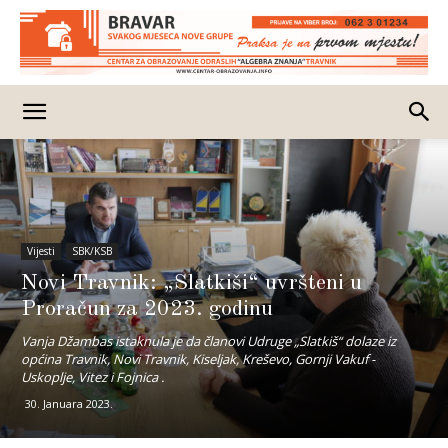
Vijesti
SBK/KSB
Novi Travnik: „Slatkiši“ uvršteni u
Proračun za 2023. godinu
Vanja Džambas istaknula je da članovi Udruge „Slatkiš“ dolaze iz
općina Travnik, Novi Travnik, Kiseljak, Kreševo, Gornji Vakuf -
Uskoplje, Vitez i Fojnica .
30. Januara 2023.