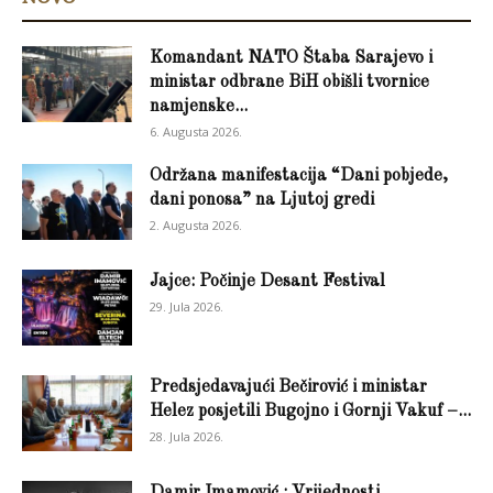
Komandant NATO Štaba Sarajevo i
ministar odbrane BiH obišli tvornice
namjenske...
6. Augusta 2026.
Održana manifestacija “Dani pobjede,
dani ponosa” na Ljutoj gredi
2. Augusta 2026.
Jajce: Počinje Desant Festival
29. Jula 2026.
Predsjedavajući Bečirović i ministar
Helez posjetili Bugojno i Gornji Vakuf –...
28. Jula 2026.