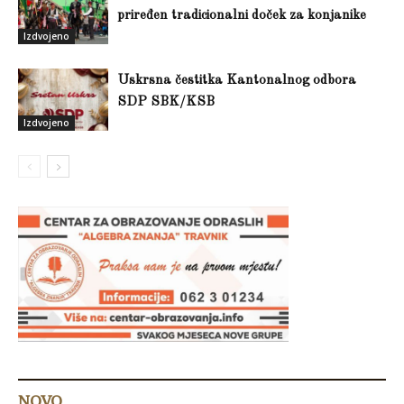
priređen tradicionalni doček za konjanike
Izdvojeno
Uskrsna čestitka Kantonalnog odbora
SDP SBK/KSB
Izdvojeno
NOVO