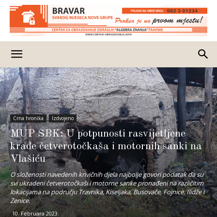
Crna hronika
Izdvojeno
MUP SBK: U potpunosti rasvijetljene
krađe četverotočkaša i motornih sanki na
Vlašiću
O složenosti navedenih krivičnih djela najbolje govori podatak da su
svi ukradeni četverotočkaši i motorne sanke pronađeni na različitim
lokacijama na području Travnika, Kiseljaka, Busovače, Fojnice, Ilidže i
Zenice.
10. Februara 2023.