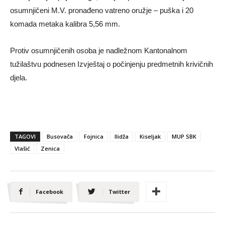
osumnjičeni M.V. pronađeno vatreno oružje – puška i 20
komada metaka kalibra 5,56 mm.
Protiv osumnjičenih osoba je nadležnom Kantonalnom
tužilaštvu podnesen Izvještaj o počinjenju predmetnih krivičnih
djela.
TAGOVI
Busovača
Fojnica
Ilidža
Kiseljak
MUP SBK
Vlašić
Zenica
Facebook
Twitter