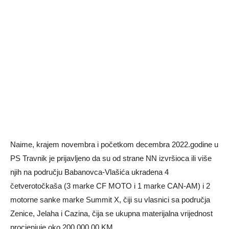
Naime, krajem novembra i početkom decembra 2022.godine u
PS Travnik je prijavljeno da su od strane NN izvršioca ili više
njih na području Babanovca-Vlašića ukradena 4
četverotočkaša (3 marke CF MOTO i 1 marke CAN-AM) i 2
motorne sanke marke Summit X, čiji su vlasnici sa područja
Zenice, Jelaha i Cazina, čija se ukupna materijalna vrijednost
procjenjuje oko 200.000,00 KM.