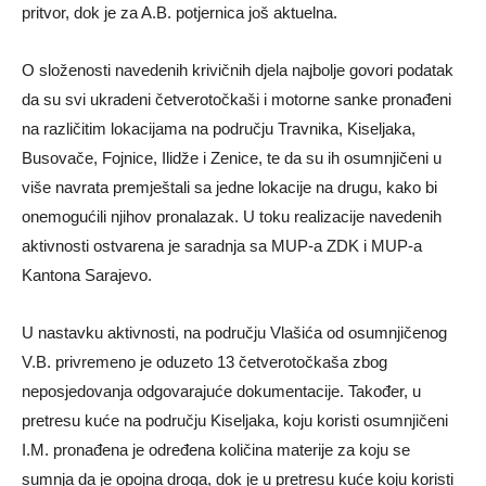
pritvor, dok je za A.B. potjernica još aktuelna.
O složenosti navedenih krivičnih djela najbolje govori podatak
da su svi ukradeni četverotočkaši i motorne sanke pronađeni
na različitim lokacijama na području Travnika, Kiseljaka,
Busovače, Fojnice, Ilidže i Zenice, te da su ih osumnjičeni u
više navrata premještali sa jedne lokacije na drugu, kako bi
onemogućili njihov pronalazak. U toku realizacije navedenih
aktivnosti ostvarena je saradnja sa MUP-a ZDK i MUP-a
Kantona Sarajevo.
U nastavku aktivnosti, na području Vlašića od osumnjičenog
V.B. privremeno je oduzeto 13 četverotočkaša zbog
neposjedovanja odgovarajuće dokumentacije. Također, u
pretresu kuće na području Kiseljaka, koju koristi osumnjičeni
I.M. pronađena je određena količina materije za koju se
sumnja da je opojna droga, dok je u pretresu kuće koju koristi