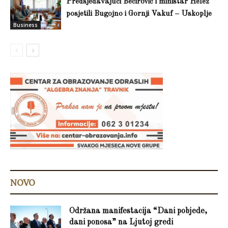
Predsjedavajući Bečirović i ministar Helez
posjetili Bugojno i Gornji Vakuf – Uskoplje
Business
NOVO
Održana manifestacija “Dani pobjede,
dani ponosa” na Ljutoj gredi