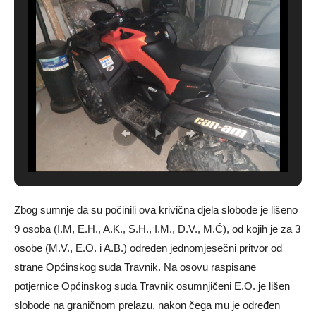
Zbog sumnje da su počinili ova krivična djela slobode je lišeno
9 osoba (I.M, E.H., A.K., S.H., I.M., D.V., M.Ć), od kojih je za 3
osobe (M.V., E.O. i A.B.) određen jednomjesečni pritvor od
strane Općinskog suda Travnik. Na osovu raspisane
potjernice Općinskog suda Travnik osumnjičeni E.O. je lišen
slobode na graničnom prelazu, nakon čega mu je određen