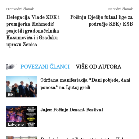
Prethodni članak
Naredni članak
Delegacija Vlade ZDK i
Počinju Dječije futsal lige za
premijerka Mehmedić
područje SBK/ KSB
posjetili gradonačelnika
Kasumovića i i Gradsku
upravu Zenica
POVEZANI ČLANCI
VIŠE OD AUTORA
Održana manifestacija “Dani pobjede, dani
ponosa” na Ljutoj gredi
BiH
Jajce: Počinje Desant Festival
Izdvojeno