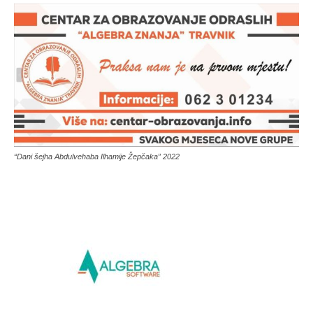
“Dani šejha Abdulvehaba Ilhamije Žepčaka” 2022