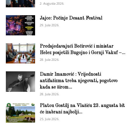
2. Augusta 2026.
Jajce: Počinje Desant Festival
29. Jula 2026.
Predsjedavajući Bečirović i ministar
Helez posjetili Bugojno i Gornji Vakuf –...
28. Jula 2026.
Damir Imamović : Vrijednosti
antifašizma treba njegovati, pogotovo
kada se širom...
28. Jula 2026.
Platou Gostilj na Vlašiću 23. augusta bit
će izabrani najbolji...
25. Jula 2026.