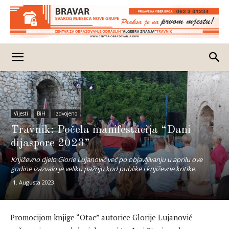
Vijesti
BiH
Izdvojeno
Travnik: Počela manifestacija “Dani
dijaspore 2023”
Književno djelo Glorie Lujanović već po objavljivanju u aprilu ove
godine izazvalo je veliku pažnju kod publike i književne kritike.
1. Augusta 2023.
Promocijom knjige “Otac” autorice Glorije Lujanović