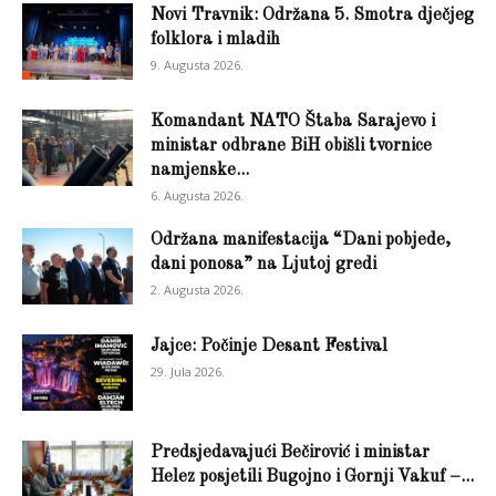
Novi Travnik: Održana 5. Smotra dječjeg
folklora i mladih
9. Augusta 2026.
Komandant NATO Štaba Sarajevo i
ministar odbrane BiH obišli tvornice
namjenske...
6. Augusta 2026.
Održana manifestacija “Dani pobjede,
dani ponosa” na Ljutoj gredi
2. Augusta 2026.
Jajce: Počinje Desant Festival
29. Jula 2026.
Predsjedavajući Bečirović i ministar
Helez posjetili Bugojno i Gornji Vakuf –...