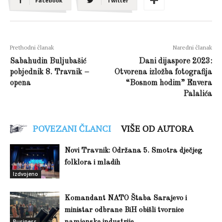
Facebook
Twitter
Prethodni članak
Naredni članak
Sabahudin Buljubašić
Dani dijaspore 2023:
pobjednik 8. Travnik –
Otvorena izložba fotografija
opena
“Bosnom hodim” Envera
Palalića
POVEZANI ČLANCI
VIŠE OD AUTORA
Novi Travnik: Održana 5. Smotra dječjeg
folklora i mladih
Izdvojeno
Komandant NATO Štaba Sarajevo i
ministar odbrane BiH obišli tvornice
Business