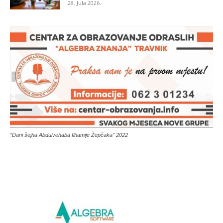
28. Jula 2026.
“Dani šejha Abdulvehaba Ilhamije Žepčaka” 2022