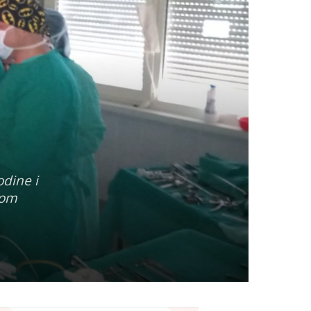
odine i
vom