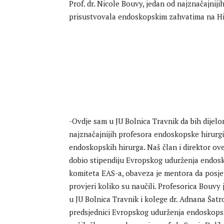
Prof. dr. Nicole Bouvy, jedan od najznačajniji
prisustvovala endoskopskim zahvatima na Hi
-Ovdje sam u JU Bolnica Travnik da bih dijelo
najznačajnijih profesora endoskopske hirurgi
endoskopskih hirurga. Naš član i direktor ove
dobio stipendiju Evropskog udurženja endosk
komiteta EAS-a, obaveza je mentora da posjet
provjeri koliko su naučili. Profesorica Bou
u JU Bolnica Travnik i kolege dr. Adnana Šatr
predsjednici Evropskog udurženja endoskopsk