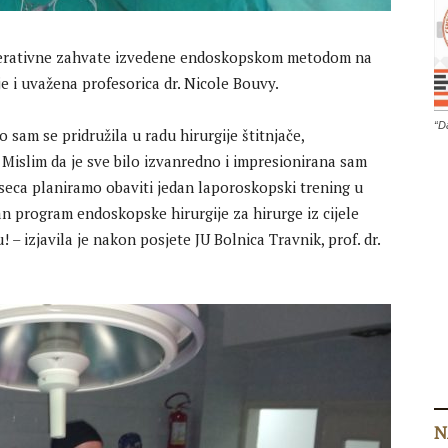
 operativne zahvate izvedene endoskopskom metodom na
je i uvažena profesorica dr. Nicole Bouvy.
“D
o sam se pridružila u radu hirurgije štitnjače,
 Mislim da je sve bilo izvanredno i impresionirana sam
eseca planiramo obaviti jedan laporoskopski trening u
dan program endoskopske hirurgije za hirurge iz cijele
– izjavila je nakon posjete JU Bolnica Travnik, prof. dr.
N