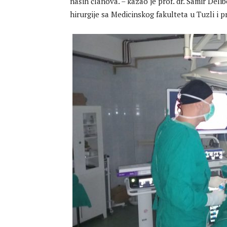
naših članova. – kazao je prof. dr. Samir Deli
hirurgije sa Medicinskog fakulteta u Tuzli i