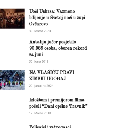
Uoči Uskrsa: Vazmeno
bdijenje u Svetoj noći u župi
Ovčarevo
30. Marta 2024.
Antaliju jučer posjetilo
90.989 osoba, oboren rekord
za juni
30. Juna 2019.
NA VLAŠIĆU PRAVI
ZIMSKI UGOĐAJ
20. Januara 2024.
Izložbom i premijerom filma
počeli “Dani općine Travnik”
12. Marta 2018.
Policajci i vatrogasci