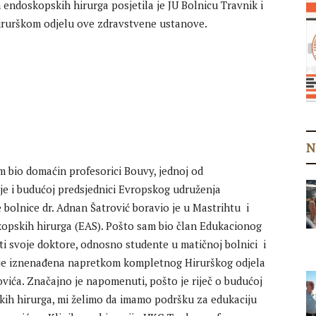
h endoskopskih hirurga posjetila je JU Bolnicu Travnik i
rurškom odjelu ove zdravstvene ustanove.
N
m bio domaćin profesorici Bouvy, jednoj od
je i budućoj predsjednici Evropskog udruženja
 bolnice dr. Adnan Šatrović boravio je u Mastrihtu i
opskih hirurga (EAS). Pošto sam bio član Edukacionog
i svoje doktore, odnosno studente u matičnoj bolnici i
vy je iznenađena napretkom kompletnog Hirurškog odjela
ovića. Značajno je napomenuti, pošto je riječ o budućoj
ih hirurga, mi želimo da imamo podršku za edukaciju