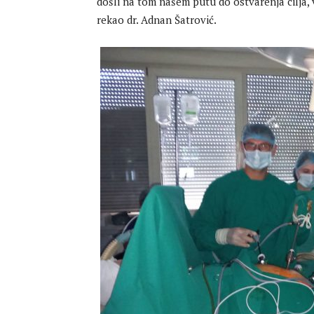
došli na tom našem putu do ostvarenja cilja, 
rekao dr. Adnan Šatrović.