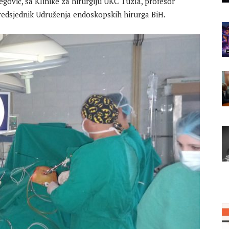
begović, sa Klinike za hirurgiju UKC Tuzla, profesor
 predsjednik Udruženja endoskopskih hirurga BiH.