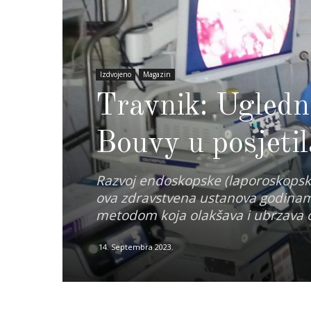
Izdvojeno
Magazin
Travnik: Ugledna
Bouvy u posjeti
Razvoj endoskopske (laporoskopske)
ova zdravstvena ustanova godinam
metodom koja olakšava i ubrzava 
14. Septembra 2023.