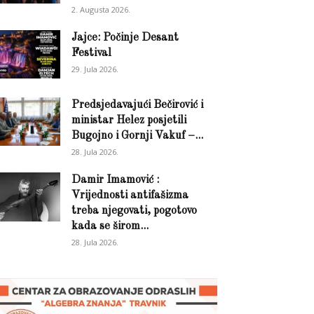
2. Augusta 2026.
Jajce: Počinje Desant
Festival
29. Jula 2026.
Predsjedavajući Bečirović i
ministar Helez posjetili
Bugojno i Gornji Vakuf –...
28. Jula 2026.
Damir Imamović :
Vrijednosti antifašizma
treba njegovati, pogotovo
kada se širom...
28. Jula 2026.