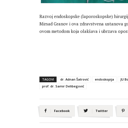
Razvoj endoskopske (laporoskopske) hirurgije 
Mirsad Granov i ova zdravstvena ustanova go
ovom metodom koja olakšava i ubrzava opora
TAGOVI
dr. Adnan Šatrović
endoskopija
JU B
prof. dr. Samir Delibegović
Facebook
Twitter