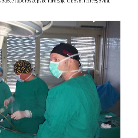
vodeće laporoskopske hirurgije u Bosni i Hrcegovini. –