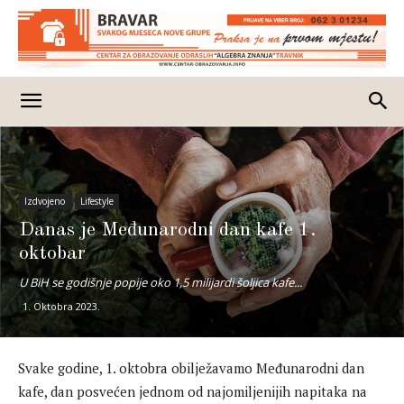
Izdvojeno
Lifestyle
Danas je Međunarodni dan kafe 1.
oktobar
U BiH se godišnje popije oko 1,5 milijardi šoljica kafe...
1. Oktobra 2023.
Svake godine, 1. oktobra obilježavamo Međunarodni dan
kafe, dan posvećen jednom od najomiljenijih napitaka na