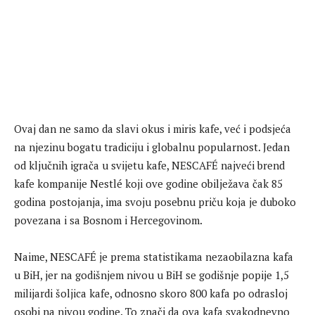
Ovaj dan ne samo da slavi okus i miris kafe, već i podsjeća
na njezinu bogatu tradiciju i globalnu popularnost. Jedan
od ključnih igrača u svijetu kafe, NESCAFÉ najveći brend
kafe kompanije Nestlé koji ove godine obilježava čak 85
godina postojanja, ima svoju posebnu priču koja je duboko
povezana i sa Bosnom i Hercegovinom.
Naime, NESCAFÉ je prema statistikama nezaobilazna kafa
u BiH, jer na godišnjem nivou u BiH se godišnje popije 1,5
milijardi šoljica kafe, odnosno skoro 800 kafa po odrasloj
osobi na nivou godine. To znači da ova kafa svakodnevno