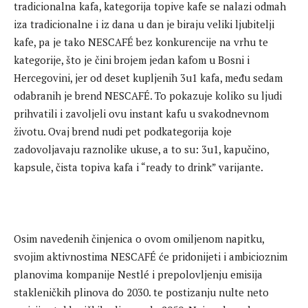
tradicionalna kafa, kategorija topive kafe se nalazi odmah
iza tradicionalne i iz dana u dan je biraju veliki ljubitelji
kafe, pa je tako NESCAFÉ bez konkurencije na vrhu te
kategorije, što je čini brojem jedan kafom u Bosni i
Hercegovini, jer od deset kupljenih 3u1 kafa, među sedam
odabranih je brend NESCAFÉ. To pokazuje koliko su ljudi
prihvatili i zavoljeli ovu instant kafu u svakodnevnom
životu. Ovaj brend nudi pet podkategorija koje
zadovoljavaju raznolike ukuse, a to su: 3u1, kapučino,
kapsule, čista topiva kafa i “ready to drink” varijante.
Osim navedenih činjenica o ovom omiljenom napitku,
svojim aktivnostima NESCAFÉ će pridonijeti i ambicioznim
planovima kompanije Nestlé i prepolovljenju emisija
stakleničkih plinova do 2030. te postizanju nulte neto