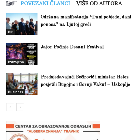
POVEZANI ČLANCI
VIŠE OD AUTORA
Održana manifestacija “Dani pobjede, dani
ponosa” na Ljutoj gredi
BiH
Jajce: Počinje Desant Festival
Izdvojeno
Predsjedavajući Bečirović i ministar Helez
posjetili Bugojno i Gornji Vakuf – Uskoplje
Business