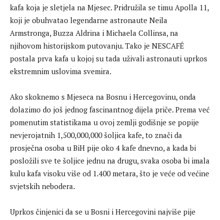
kafa koja je sletjela na Mjesec. Pridružila se timu Apolla 11,
koji je obuhvatao legendarne astronaute Neila
Armstronga, Buzza Aldrina i Michaela Collinsa, na
njihovom historijskom putovanju. Tako je NESCAFÉ
postala prva kafa u kojoj su tada uživali astronauti uprkos
ekstremnim uslovima svemira.
Ako skoknemo s Mjeseca na Bosnu i Hercegovinu, onda
dolazimo do još jednog fascinantnog dijela priče. Prema već
pomenutim statistikama u ovoj zemlji godišnje se popije
nevjerojatnih 1,500,000,000 šoljica kafe, to znači da
prosječna osoba u BiH pije oko 4 kafe dnevno, a kada bi
posložili sve te šoljice jednu na drugu, svaka osoba bi imala
kulu kafa visoku više od 1.400 metara, što je veće od većine
svjetskih nebodera.
Uprkos činjenici da se u Bosni i Hercegovini najviše pije