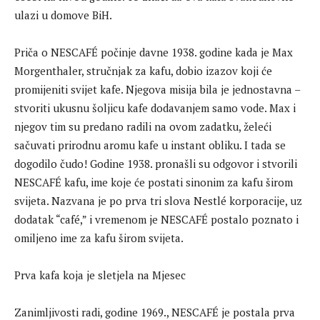
ulazi u domove BiH.
Priča o NESCAFÉ počinje davne 1938. godine kada je Max
Morgenthaler, stručnjak za kafu, dobio izazov koji će
promijeniti svijet kafe. Njegova misija bila je jednostavna –
stvoriti ukusnu šoljicu kafe dodavanjem samo vode. Max i
njegov tim su predano radili na ovom zadatku, želeći
sačuvati prirodnu aromu kafe u instant obliku. I tada se
dogodilo čudo! Godine 1938. pronašli su odgovor i stvorili
NESCAFÉ kafu, ime koje će postati sinonim za kafu širom
svijeta. Nazvana je po prva tri slova Nestlé korporacije, uz
dodatak “café,” i vremenom je NESCAFÉ postalo poznato i
omiljeno ime za kafu širom svijeta.
Prva kafa koja je sletjela na Mjesec
Zanimljivosti radi, godine 1969., NESCAFÉ je postala prva