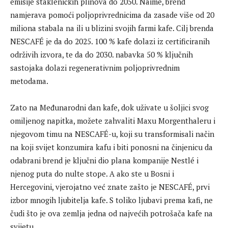
emisije stakleničkih plinova do 2050. Naime, brend
namjerava pomoći poljoprivrednicima da zasade više od 20
miliona stabala na ili u blizini svojih farmi kafe. Cilj brenda
NESCAFÉ je da do 2025. 100 % kafe dolazi iz certificiranih
održivih izvora, te da do 2030. nabavka 50 % ključnih
sastojaka dolazi regenerativnim poljoprivrednim
metodama.
Zato na Međunarodni dan kafe, dok uživate u šoljici svog
omiljenog napitka, možete zahvaliti Maxu Morgenthaleru i
njegovom timu na NESCAFÉ-u, koji su transformisali način
na koji svijet konzumira kafu i biti ponosni na činjenicu da
odabrani brend je ključni dio plana kompanije Nestlé i
njenog puta do nulte stope. A ako ste u Bosni i
Hercegovini, vjerojatno već znate zašto je NESCAFÉ, prvi
izbor mnogih ljubitelja kafe. S toliko ljubavi prema kafi, ne
čudi što je ova zemlja jedna od najvećih potrošača kafe na
svijetu.