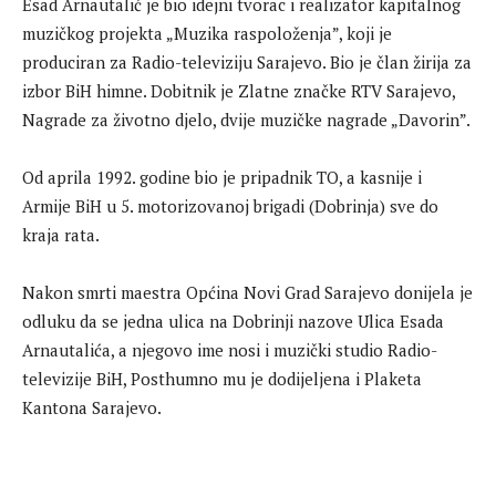
Esad Arnautalić je bio idejni tvorac i realizator kapitalnog
muzičkog projekta „Muzika raspoloženja”, koji je
produciran za Radio-televiziju Sarajevo. Bio je član žirija za
izbor BiH himne. Dobitnik je Zlatne značke RTV Sarajevo,
Nagrade za životno djelo, dvije muzičke nagrade „Davorin”.
Od aprila 1992. godine bio je pripadnik TO, a kasnije i
Armije BiH u 5. motorizovanoj brigadi (Dobrinja) sve do
kraja rata.
Nakon smrti maestra Općina Novi Grad Sarajevo donijela je
odluku da se jedna ulica na Dobrinji nazove Ulica Esada
Arnautalića, a njegovo ime nosi i muzički studio Radio-
televizije BiH, Posthumno mu je dodijeljena i Plaketa
Kantona Sarajevo.