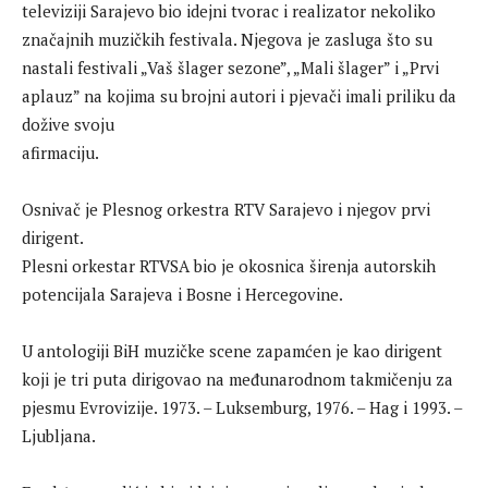
televiziji Sarajevo bio idejni tvorac i realizator nekoliko
značajnih muzičkih festivala. Njegova je zasluga što su
nastali festivali „Vaš šlager sezone”, „Mali šlager” i „Prvi
aplauz” na kojima su brojni autori i pjevači imali priliku da
dožive svoju
afirmaciju.
Osnivač je Plesnog orkestra RTV Sarajevo i njegov prvi
dirigent.
Plesni orkestar RTVSA bio je okosnica širenja autorskih
potencijala Sarajeva i Bosne i Hercegovine.
U antologiji BiH muzičke scene zapamćen je kao dirigent
koji je tri puta dirigovao na međunarodnom takmičenju za
pjesmu Evrovizije. 1973. – Luksemburg, 1976. – Hag i 1993. –
Ljubljana.