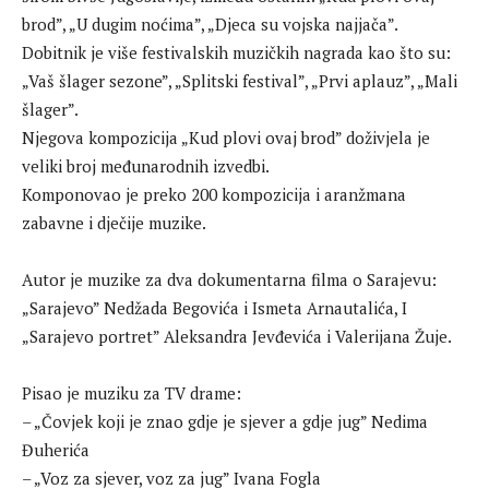
brod”, „U dugim noćima”, „Djeca su vojska najjača”.
Dobitnik je više festivalskih muzičkih nagrada kao što su:
„Vaš šlager sezone”, „Splitski festival”, „Prvi aplauz”, „Mali
šlager”.
Njegova kompozicija „Kud plovi ovaj brod” doživjela je
veliki broj međunarodnih izvedbi.
Komponovao je preko 200 kompozicija i aranžmana
zabavne i dječije muzike.
Autor je muzike za dva dokumentarna filma o Sarajevu:
„Sarajevo” Nedžada Begovića i Ismeta Arnautalića, I
„Sarajevo portret” Aleksandra Jevđevića i Valerijana Žuje.
Pisao je muziku za TV drame:
– „Čovjek koji je znao gdje je sjever a gdje jug” Nedima
Đuherića
– „Voz za sjever, voz za jug” Ivana Fogla