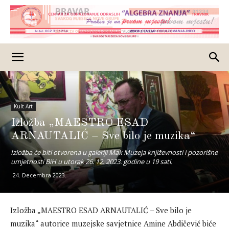
Kult Art
Izložba „MAESTRO ESAD
ARNAUTALIĆ – Sve bilo je muzika“
Izložba će biti otvorena u galeriji Mak Muzeja književnosti i pozorišne
umjetnosti BiH u utorak 26. 12. 2023. godine u 19 sati.
24. Decembra 2023.
Izložba „MAESTRO ESAD ARNAUTALIĆ – Sve bilo je
muzika“ autorice muzejske savjetnice Amine Abdičević biće