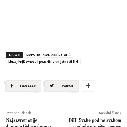
TAGOVI
MAESTRO ESAD ARNAUTALIĆ
Muzej književnosti i pozorišne umjetnosti BiH
Facebook
Twitter
Prethodni članak
Naredni članak
Najsavremenije
BiH: Svake godine svakom
dijagnostičke usluge iz
pogledu sve više tonemo