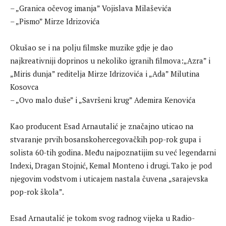
– „Granica očevog imanja” Vojislava Milaševića
– „Pismo” Mirze Idrizovića
Okušao se i na polju filmske muzike gdje je dao
najkreativniji doprinos u nekoliko igranih filmova:„Azra” i
„Miris dunja” reditelja Mirze Idrizovića i „Ada” Milutina
Kosovca
– „Ovo malo duše” i „Savršeni krug” Ademira Kenovića
Kao producent Esad Arnautalić je značajno uticao na
stvaranje prvih bosanskohercegovačkih pop-rok gupa i
solista 60-tih godina. Među najpoznatijim su već legendarni
Indexi, Dragan Stojnić, Kemal Monteno i drugi. Tako je pod
njegovim vodstvom i uticajem nastala čuvena „sarajevska
pop-rok škola”.
Esad Arnautalić je tokom svog radnog vijeka u Radio-