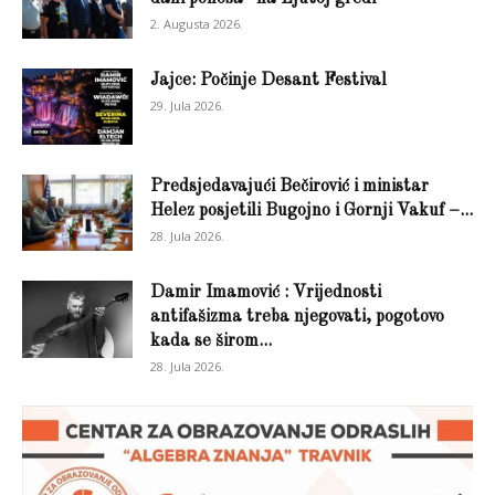
2. Augusta 2026.
Jajce: Počinje Desant Festival
29. Jula 2026.
Predsjedavajući Bečirović i ministar
Helez posjetili Bugojno i Gornji Vakuf –...
28. Jula 2026.
Damir Imamović : Vrijednosti
antifašizma treba njegovati, pogotovo
kada se širom...
28. Jula 2026.