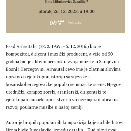
Esad Arnautalić (28. 2. 1939. – 5. 12. 2016.) bio je
kompozitor, dirigent i muzički producent, a više od 50
godina bio je aktivni učesnik razvoja muzike u Sarajevu i
Bosni i Hercegovini. Arnautalićevo ime je zlatnim slovima
upisano u cjelokupnu istoriju sarajevske i
bosanskohercegovačke popularne muzičke scene. Njegov
urednički, kompozitorski, aranžerski, dirigentski te
cjelokupan muzički opus stvorili su neizmjeran uticaj na
razvoj poularne muzike u našoj zemlji.
Autor je brojnih popularnih kompozicija koje su bile hitovi
širom bivše Jugoslavije, između ostalih: „Kud plovi ovaj