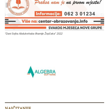
“Dani šejha Abdulvehaba Ilhamije Žepčaka” 2022
NAJČITANIJE