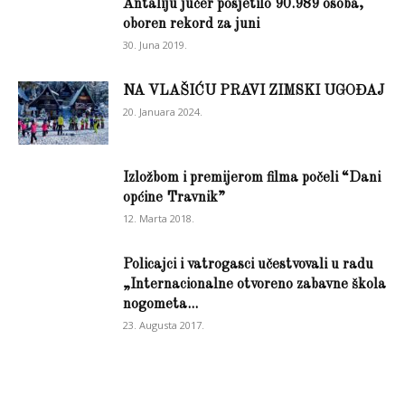
Antaliju jučer posjetilo 90.989 osoba,
oboren rekord za juni
30. Juna 2019.
NA VLAŠIĆU PRAVI ZIMSKI UGOĐAJ
20. Januara 2024.
Izložbom i premijerom filma počeli “Dani
općine Travnik”
12. Marta 2018.
Policajci i vatrogasci učestvovali u radu
„Internacionalne otvoreno zabavne škola
nogometa...
23. Augusta 2017.