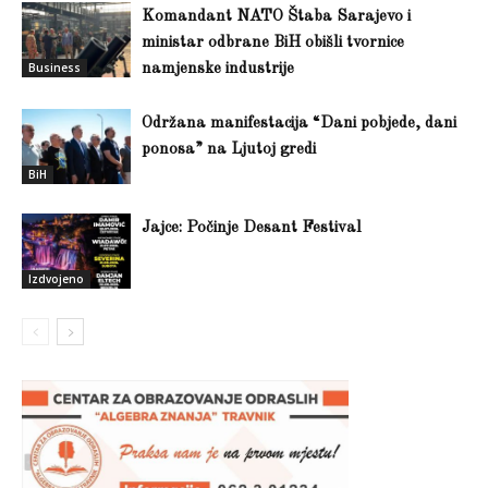
Komandant NATO Štaba Sarajevo i
ministar odbrane BiH obišli tvornice
Business
namjenske industrije
Održana manifestacija “Dani pobjede, dani
ponosa” na Ljutoj gredi
BiH
Jajce: Počinje Desant Festival
Izdvojeno