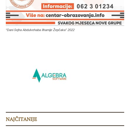
“Dani šejha Abdulvehaba Ilhamije Žepčaka” 2022
NAJČITANIJE