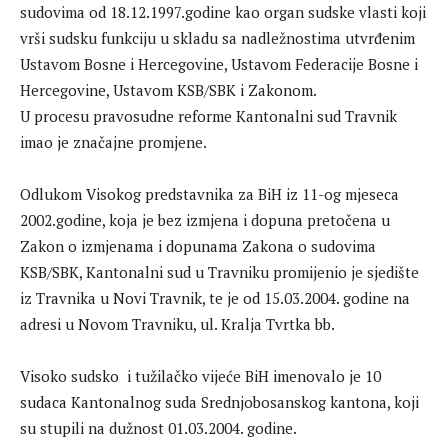
sudovima od 18.12.1997.godine kao organ sudske vlasti koji
vrši sudsku funkciju u skladu sa nadležnostima utvrđenim
Ustavom Bosne i Hercegovine, Ustavom Federacije Bosne i
Hercegovine, Ustavom KSB/SBK i Zakonom.
U procesu pravosudne reforme Kantonalni sud Travnik
imao je značajne promjene.
Odlukom Visokog predstavnika za BiH iz 11-og mjeseca
2002.godine, koja je bez izmjena i dopuna pretočena u
Zakon o izmjenama i dopunama Zakona o sudovima
KSB/SBK, Kantonalni sud u Travniku promijenio je sjedište
iz Travnika u Novi Travnik, te je od 15.03.2004. godine na
adresi u Novom Travniku, ul. Kralja Tvrtka bb.
Visoko sudsko i tužilačko vijeće BiH imenovalo je 10
sudaca Kantonalnog suda Srednjobosanskog kantona, koji
su stupili na dužnost 01.03.2004. godine.