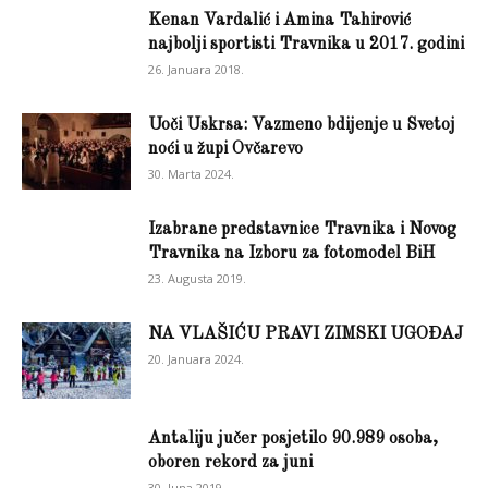
Kenan Vardalić i Amina Tahirović
najbolji sportisti Travnika u 2017. godini
26. Januara 2018.
Uoči Uskrsa: Vazmeno bdijenje u Svetoj
noći u župi Ovčarevo
30. Marta 2024.
Izabrane predstavnice Travnika i Novog
Travnika na Izboru za fotomodel BiH
23. Augusta 2019.
NA VLAŠIĆU PRAVI ZIMSKI UGOĐAJ
20. Januara 2024.
Antaliju jučer posjetilo 90.989 osoba,
oboren rekord za juni
30. Juna 2019.