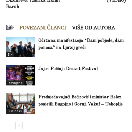
Dizdarević i Zbirka Kalmi
(VIDEO)
Baruh
POVEZANI ČLANCI
VIŠE OD AUTORA
Održana manifestacija “Dani pobjede, dani
ponosa” na Ljutoj gredi
BiH
Jajce: Počinje Desant Festival
Izdvojeno
Predsjedavajući Bečirović i ministar Helez
posjetili Bugojno i Gornji Vakuf – Uskoplje
Business