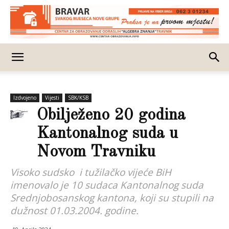
Izdvojeno
Vijesti
SBK/KSB
Obilježeno 20 godina
Kantonalnog suda u
Novom Travniku
Visoko sudsko i tužilačko vijeće BiH
imenovalo je 10 sudaca Kantonalnog suda
Srednjobosanskog kantona, koji su stupili na
dužnost 01.03.2004. godine.