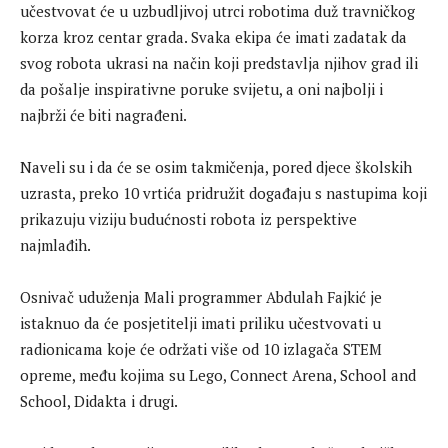
učestvovat će u uzbudljivoj utrci robotima duž travničkog
korza kroz centar grada. Svaka ekipa će imati zadatak da
svog robota ukrasi na način koji predstavlja njihov grad ili
da pošalje inspirativne poruke svijetu, a oni najbolji i
najbrži će biti nagrađeni.
Naveli su i da će se osim takmičenja, pored djece školskih
uzrasta, preko 10 vrtića pridružit događaju s nastupima koji
prikazuju viziju budućnosti robota iz perspektive
najmlađih.
Osnivač uduženja Mali programmer Abdulah Fajkić je
istaknuo da će posjetitelji imati priliku učestvovati u
radionicama koje će održati više od 10 izlagača STEM
opreme, među kojima su Lego, Connect Arena, School and
School, Didakta i drugi.