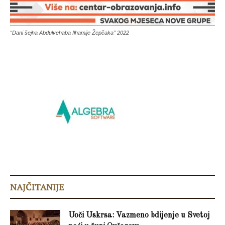
“Dani šejha Abdulvehaba Ilhamije Žepčaka” 2022
NAJČITANIJE
Uoči Uskrsa: Vazmeno bdijenje u Svetoj