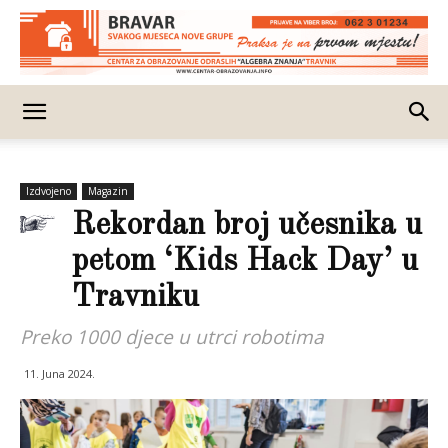
Izdvojeno
Magazin
Rekordan broj učesnika u
petom ‘Kids Hack Day’ u
Travniku
Preko 1000 djece u utrci robotima
11. Juna 2024.