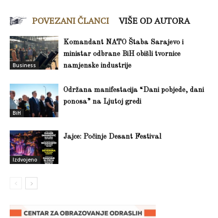
POVEZANI ČLANCI
VIŠE OD AUTORA
Komandant NATO Štaba Sarajevo i
ministar odbrane BiH obišli tvornice
Business
namjenske industrije
Održana manifestacija “Dani pobjede, dani
ponosa” na Ljutoj gredi
BiH
Jajce: Počinje Desant Festival
Izdvojeno