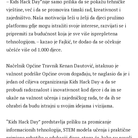
– Kids Hack Day”nije samo prilika da se pokažu tehničke
vještine, već i da se promovira timski rad, kreativnost i
zajedništvo. Naša motivacija leži u želji da djeci pružimo
platformu gdje mogu istražiti svoje interese, razvijati se i
pripremiti za budućnost koja je sve više isprepletena
tehnologijom. – kazao je Fajkić, te dodao da se očekuje
učešće više od 1.000 djece.
Načelnik Općine Travnik Kenan Dautović, istaknuo je
važnost podrške Općine ovom događaju, te naglasio da je i
jedan od ciljeva organiziranja Kids Hack Day-a da se
probudi radoznalost i inovativnost kod djece i da im se
ukaže na važnost učenja i zajedničkog rada, te da ih se
ohrabri da budu istrajni u svojim idejama i vizijama.
“Kids Hack Day” predstavlja priliku za promicanje
informacionih tehnologija, STEM modela učenja i praktične
primjene robotike u edukaciji djece, stoga će, kako su naveli