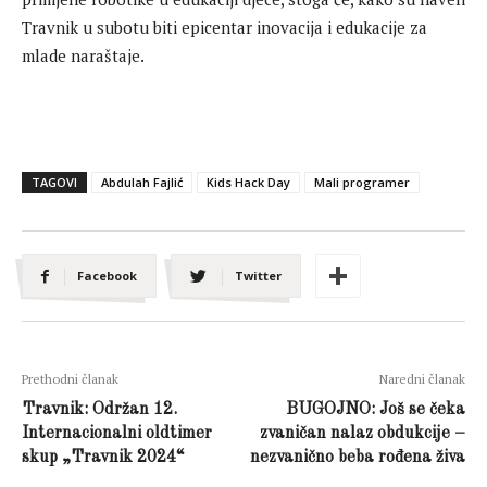
Travnik u subotu biti epicentar inovacija i edukacije za
mlade naraštaje.
TAGOVI
Abdulah Fajlić
Kids Hack Day
Mali programer
Facebook
Twitter
Prethodni članak
Naredni članak
Travnik: Održan 12.
BUGOJNO: Još se čeka
Internacionalni oldtimer
zvaničan nalaz obdukcije –
skup „Travnik 2024“
nezvanično beba rođena živa