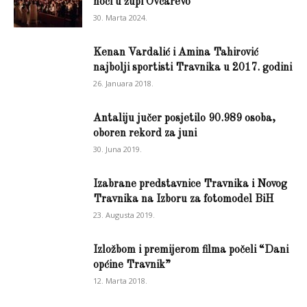
noći u župi Ovčarevo
30. Marta 2024.
Kenan Vardalić i Amina Tahirović
najbolji sportisti Travnika u 2017. godini
26. Januara 2018.
Antaliju jučer posjetilo 90.989 osoba,
oboren rekord za juni
30. Juna 2019.
Izabrane predstavnice Travnika i Novog
Travnika na Izboru za fotomodel BiH
23. Augusta 2019.
Izložbom i premijerom filma počeli “Dani
općine Travnik”
12. Marta 2018.