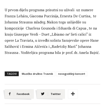
U prvom dijelu programa prisutni su uživali uz numere
Franza Lehára, Giacoma Puccinija, Ernesta De Curtisa, te
Johanna Straussa mlađeg. Nakon toga uslijedile su
kompozicije Charlesa Gounoda i Eduarda di Capua , te na
kraju Giuseppe Verdi – Duet „Libiamo ne’ lieti calici“ iz
opere La Traviata, u izvedbi solista Sarajevske opere Hane
Salihović i Ermina Aščerića i „Radetzky Marš“ Johanna
Straussa . Voditeljica programa bila je prof. dr. Amela Bajrić.
TAGOVI
Muzičko društvo Travnik
novogodišnji koncert
Facebook
Twitter