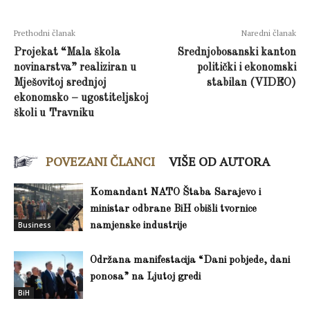
Prethodni članak
Naredni članak
Projekat “Mala škola
Srednjobosanski kanton
novinarstva” realiziran u
politički i ekonomski
Mješovitoj srednjoj
stabilan (VIDEO)
ekonomsko – ugostiteljskoj
školi u Travniku
POVEZANI ČLANCI
VIŠE OD AUTORA
Komandant NATO Štaba Sarajevo i
ministar odbrane BiH obišli tvornice
Business
namjenske industrije
Održana manifestacija “Dani pobjede, dani
ponosa” na Ljutoj gredi
BiH