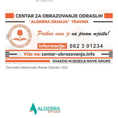
28. Jula 2026.
“Dani šejha Abdulvehaba Ilhamije Žepčaka” 2022