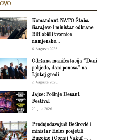
OVO
Komandant NATO Štaba
Sarajevo i ministar odbrane
BiH obišli tvornice
namjenske...
6. Augusta 2026.
Održana manifestacija “Dani
pobjede, dani ponosa” na
Ljutoj gredi
2. Augusta 2026.
Jajce: Počinje Desant
Festival
29. Jula 2026.
Predsjedavajući Bečirović i
ministar Helez posjetili
Bugojno i Gornji Vakuf –...