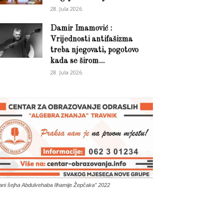
28. Jula 2026.
Damir Imamović :
Vrijednosti antifašizma
treba njegovati, pogotovo
kada se širom...
28. Jula 2026.
ani šejha Abdulvehaba Ilhamije Žepčaka” 2022