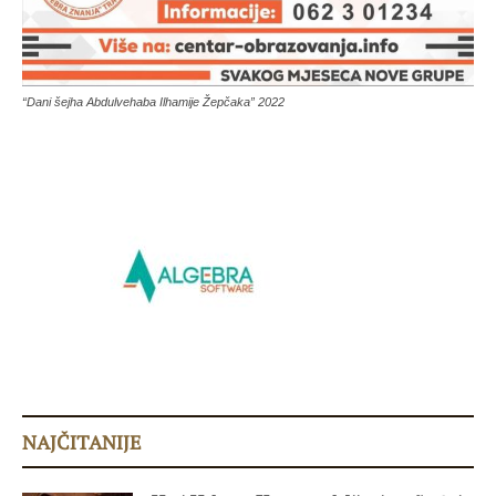
“Dani šejha Abdulvehaba Ilhamije Žepčaka” 2022
NAJČITANIJE