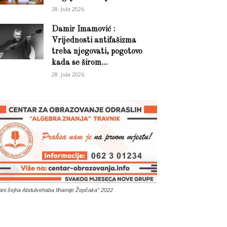
28. Jula 2026.
Damir Imamović :
Vrijednosti antifašizma
treba njegovati, pogotovo
kada se širom...
28. Jula 2026.
ani šejha Abdulvehaba Ilhamije Žepčaka” 2022