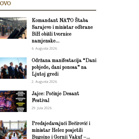
OVO
Komandant NATO Štaba
Sarajevo i ministar odbrane
BiH obišli tvornice
namjenske...
6. Augusta 2026.
Održana manifestacija “Dani
pobjede, dani ponosa” na
Ljutoj gredi
2. Augusta 2026.
Jajce: Počinje Desant
Festival
29. Jula 2026.
Predsjedavajući Bečirović i
ministar Helez posjetili
Bugojno i Gornji Vakuf –...