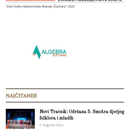
“Dani šejha Abdulvehaba Ilhamije Žepčaka” 2022
NAJČITANIJE
Novi Travnik: Održana 5. Smotra dječjeg
folklora i mladih
9. Augusta 2026.