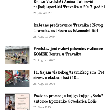
Kenan Vardalić i Amina Tahirović
najbolji sportisti Travnika u 2017. godini
26. Januara 2018.
Izabrane predstavnice Travnika i Novog
Travnika na Izboru za fotomodel BiH
23. Augusta 2019.
Predstavljeni radovi polaznica radionice
KOMEK Centra u Travniku
27. Augusta 2022.
11. Sajam vlašićkog/travničkog sira: Pet
sireva u ekstra klasi i 10...
25. Augusta 2024.
Poziv na promociju knjige knjige „Soda“
autorice Spomenke Govedarica Lolić
25. Maja 2025.