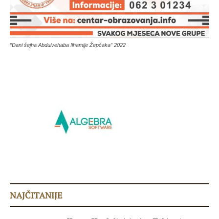
“Dani šejha Abdulvehaba Ilhamije Žepčaka” 2022
NAJČITANIJE